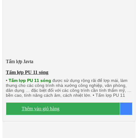
Tấm lợp Javta
Tấm lợp PU 11 sóng
•
Tấm lợp PU 11 sóng
được sử dụng rộng rãi để lợp mái, làm
thưng cho các công trình nhà xưởng công nghiệp, văn phòng,
dân dụng … đặc biệt đối với các công trình cần tính thẩm mỹ, độ
bền cao, tính năng cách âm, cách nhiệt lớn. • Tấm lợp PU 11
sóng này khá phù hợp với các công trình đối tác nước ngoài đầu
tư tại Việt Nam.
Dòng sản phẩm chính:
Tấm lợp PU 11 sóng
Thêm vào giỏ hàng
B
3 lớp 1 mặt tôn
Tấm lợp 11 sóng 1 lớp tôn
Tấm thưng 11
sóng công nghiệp