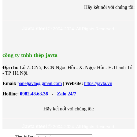
Hãy kết nối với chúng tôi:
Javta steel
©
2004-2024 All Rights Reserved.
công ty tnhh thép javta
Địa chỉ:
Lô 7- CN5, KCN Ngọc Hồi - X. Ngọc Hồi - H.Thanh Trì
- TP. Hà Nội.
Email:
paneljavta@gmail.com
|
Website
:
https://javta.vn
Hotline
:
0982.48.63.36
-
Zalo 24/7
Hãy kết nối với chúng tôi:
Javta steel
©
2004-2024 All Rights Reserved.