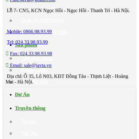
Tại sao chọn chúng tôi
Lô 7- CN5, KCN Ngọc Hồi - Ngọc Hồi - Thanh Trì - Hà Nội.
Quản lý chất lượng
Mobile: 0866.98.93.99
Hợp tác và Phát triển
Tel: 024.33.98.93.99
Sản phẩm
Fax: 024.33.98.93.98
Tấm lợp Javta
Email: sale@javta.vn
Panel Javta
Địa chỉ: Ô 35, Lô N03, KĐT Đồng Tàu - Thịnh Liệt - Hoàng
Mai - Hà Nội.
Nguyên liệu
Dự Án
Truyền thông
Tin tức
Tài liệu