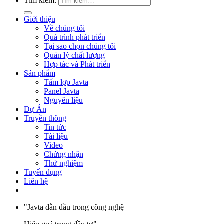
Tìm kiếm:
Giới thiệu
Về chúng tôi
Quá trình phát triển
Tại sao chọn chúng tôi
Quản lý chất lượng
Hợp tác và Phát triển
Sản phẩm
Tấm lợp Javta
Panel Javta
Nguyên liệu
Dự Án
Truyền thông
Tin tức
Tài liệu
Video
Chứng nhận
Thử nghiệm
Tuyển dụng
Liên hệ
"Javta dẫn đầu trong công nghệ