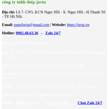
công ty tnhh thép javta
Địa chỉ:
Lô 7- CN5, KCN Ngọc Hồi - X. Ngọc Hồi - H.Thanh Trì
- TP. Hà Nội.
Email:
paneljavta@gmail.com
|
Website
:
https://javta.vn
Hotline
:
0982.48.63.36
-
Zalo 24/7
công ty tnhh thép javta
Trụ sở:
Ô 35, Lô N03, KĐT Đồng Tàu - Thịnh Liệt - Hoàng Mai
- Hà Nội.
Điện thoại:
024.33.98.93.99
|
Fax
:
024.33.98.93.98
Nhà máy:
Lô 7- CN5, KCN Ngọc Hồi - Ngọc Hồi - Thanh Trì -
Hà Nội.
VPĐD:
181 Hùng Vương - Sao Đỏ - Chí Linh - Hải Dương.
Email:
info@javta.vn
|
Website
:
www.javta.vn
Hotline
:
0866.98.93.99
-
0912.98.93.99
-
Chat Zalo 24/7