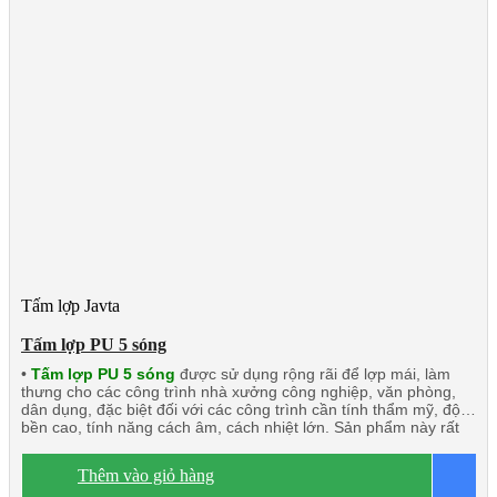
Tấm lợp Javta
Tấm lợp PU 5 sóng
•
Tấm lợp PU 5 sóng
được sử dụng rộng rãi để lợp mái, làm
thưng cho các công trình nhà xưởng công nghiệp, văn phòng,
dân dụng, đặc biệt đối với các công trình cần tính thẩm mỹ, độ
bền cao, tính năng cách âm, cách nhiệt lớn. Sản phẩm này rất
phù hợp với các công trình đối tác nước ngoài đầu tư tại Việt
Nam và xuất khẩu.
Dòng sản phẩm chính:
Tấm lợp PU 5 sóng
Thêm vào giỏ hàng
B
3 lớp 2 mặt tôn
Tấm lợp PU 5 sóng 3 lớp 1 mặt tôn
Tấm lợp 1