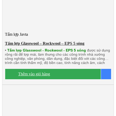
Tấm lợp Javta
Tấm lợp Glasswool – Rockwool – EPS 5 sóng
•
Tấm lợp Glasswool - Rockwool - EPS 5 sóng
được sử dụng
rộng rãi để lợp mái, làm thưng cho các công trình nhà xưởng
công nghiệp, văn phòng, dân dụng, đặc biệt đối với các công
trình cần tính thẩm mỹ, độ bền cao, tính năng cách âm, cách
nhiệt lớn, chống cháy. Sản phẩm này rất phù hợp với mọi công
trình.
Dòng sản phẩm chính:
Tấm lợp Glasswool 5 sóng 3 lớp
Thêm vào giỏ hàng
B
2 mặt tôn
Tấm lợp Rockwool 5 sóng 3 lớp 2 mặt tôn
Tấm lợp
EPS 5 sóng công nghiệp