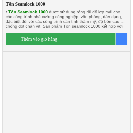
Tôn Seamlock 1000
•
Tôn Seamlock 1000
được sử dụng rộng rãi để lợp mái cho
các công trình nhà xưởng công nghiệp, văn phòng, dân dụng,
đặc biệt đối với các công trình cần tính thẩm mỹ, độ bền cao,
chống dột chân vít. Sản phẩm Tôn seamlock 1000 kết hợp với
chất liệu khác có tính năng cách âm, cách nhiệt lớn. Sản phẩm
này rất phù hợp với các công trình đối tác nước ngoài đầu tư tại
Thêm vào giỏ hàng
B
Việt Nam.