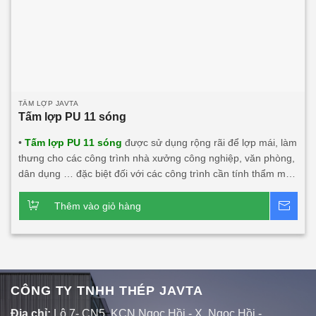
TẤM LỢP JAVTA
Tấm lợp PU 11 sóng
•
Tấm lợp PU 11 sóng
được sử dụng rộng rãi để lợp mái, làm
thưng cho các công trình nhà xưởng công nghiệp, văn phòng,
dân dụng … đặc biệt đối với các công trình cần tính thẩm mỹ,
độ bền cao, tính năng cách âm, cách nhiệt lớn. • Tấm lợp PU
11 sóng này khá phù hợp với các công trình đối tác nước
Thêm vào giỏ hàng
Bá
ngoài đầu tư tại Việt Nam.
Dòng sản phẩm chính:
Tấm
lợp PU 11 sóng 3 lớp 1 mặt tôn
Tấm lợp 11 sóng 1 lớp tôn
Tấm thưng 11 sóng công nghiệp
CÔNG TY TNHH THÉP JAVTA
Địa chỉ:
Lô 7- CN5, KCN Ngọc Hồi - X. Ngọc Hồi -