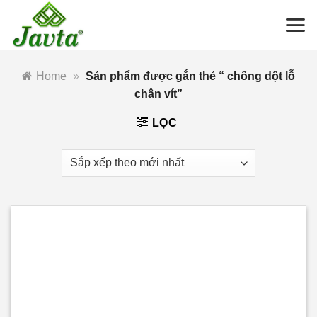
Bỏ
qua
nội
dung
Home
»
Sản phẩm được gắn thẻ “ chống dột lỗ
chân vít”
LỌC