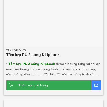
TẤM LỢP JAVTA
Tấm lợp PU 2 sóng KLipLock
•
Tấm lợp PU 2 sóng KlipLock
được sử dụng rộng rãi để lợp
mái, làm thưng cho các công trình nhà xưởng công nghiệp,
văn phòng, dân dụng … đặc biệt đối với các công trình cần
tính thẩm mỹ, cần độ dài mái lớn, độ bền cao, tính năng cách
âm, cách nhiệt lớn. Sản phẩm này rất phù hợp với các công
Thêm vào giỏ hàng
Bá
trình đối tác nước ngoài đầu tư tại Việt Nam và xuất khẩu. •
Để đáp ứng nhu cầu cần tấm dài vượt quá khả năng của vận
tải (lớn hơn 33m). Chúng tôi triển khai lắp đặt dây chuyền sản
xuất tấm lợp PU tại chân công trình, chiều dài tấm lên tới 65m