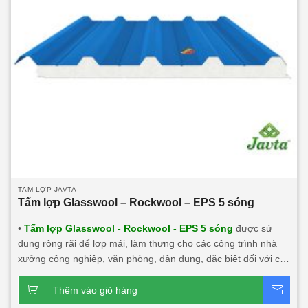
TẤM LỢP JAVTA
Tấm lợp Glasswool – Rockwool – EPS 5 sóng
•
Tấm lợp Glasswool - Rockwool - EPS 5 sóng
được sử
dụng rộng rãi để lợp mái, làm thưng cho các công trình nhà
xưởng công nghiệp, văn phòng, dân dụng, đặc biệt đối với các
công trình cần tính thẩm mỹ, độ bền cao, tính năng cách âm,
cách nhiệt lớn, chống cháy. Sản phẩm này rất phù hợp với
Thêm vào giỏ hàng
Bá
mọi công trình.
Dòng sản phẩm chính:
Tấm lợp