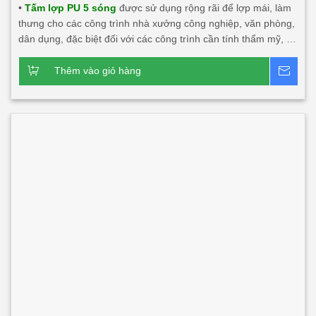
•
Tấm lợp PU 5 sóng
được sử dụng rộng rãi để lợp mái, làm
thưng cho các công trình nhà xưởng công nghiệp, văn phòng,
dân dụng, đặc biệt đối với các công trình cần tính thẩm mỹ, độ
bền cao, tính năng cách âm, cách nhiệt lớn. Sản phẩm này rất
phù hợp với các công trình đối tác nước ngoài đầu tư tại Việt
Thêm vào giỏ hàng
Bá
Nam và xuất khẩu.
Dòng sản phẩm chính:
Tấm lợp PU 5
sóng 3 lớp 2 mặt tôn
Tấm lợp PU 5 sóng 3 lớp 1 mặt tôn
Tấm lợp 1 lớp 5 sóng, tấm canopy 5 sóng công nghiệp