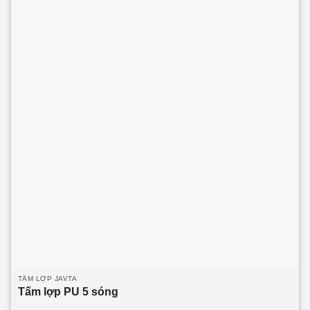
hoặc độ dài theo thiết kế của công trình.
Dòng sản phẩm
chính:
Tấm lợp PU 2 sóng 3 lớp 2 mặt tôn
Tấm lợp PU
2 sóng 3 lớp 1 mặt tôn
Tấm Klip Lock 2 sóng công nghiệp
TẤM LỢP JAVTA
Tấm lợp PU 5 sóng