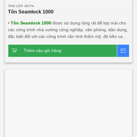
TẤM LỢP JAVTA
Tôn Seamlock 1000
•
Tôn Seamlock 1000
được sử dụng rộng rãi để lợp mái cho
các công trình nhà xưởng công nghiệp, văn phòng, dân dụng,
đặc biệt đối với các công trình cần tính thẩm mỹ, độ bền cao,
chống dột chân vít. Sản phẩm Tôn seamlock 1000 kết hợp với
chất liệu khác có tính năng cách âm, cách nhiệt lớn. Sản
Thêm vào giỏ hàng
Bá
phẩm này rất phù hợp với các công trình đối tác nước ngoài
đầu tư tại Việt Nam.