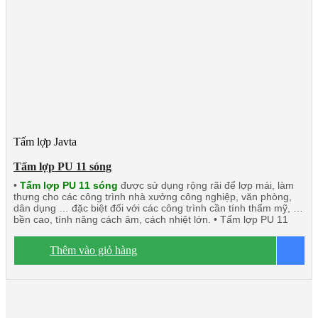
Tấm lợp Javta
Tấm lợp PU 11 sóng
•
Tấm lợp PU 11 sóng
được sử dụng rộng rãi để lợp mái, làm
thưng cho các công trình nhà xưởng công nghiệp, văn phòng,
dân dụng … đặc biệt đối với các công trình cần tính thẩm mỹ, độ
bền cao, tính năng cách âm, cách nhiệt lớn. • Tấm lợp PU 11
sóng này khá phù hợp với các công trình đối tác nước ngoài đầu
tư tại Việt Nam.
Dòng sản phẩm chính:
Tấm lợp PU 11 sóng
Thêm vào giỏ hàng
B
3 lớp 1 mặt tôn
Tấm lợp 11 sóng 1 lớp tôn
Tấm thưng 11
sóng công nghiệp