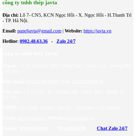
công ty tnhh thép javta
Địa chỉ:
Lô 7- CN5, KCN Ngọc Hồi - X. Ngọc Hồi - H.Thanh Trì
- TP. Hà Nội.
Email:
paneljavta@gmail.com
|
Website
:
https://javta.vn
Hotline
:
0982.48.63.36
-
Zalo 24/7
công ty tnhh thép javta
Trụ sở:
Ô 35, Lô N03, KĐT Đồng Tàu - Thịnh Liệt - Hoàng Mai
- Hà Nội.
Điện thoại:
024.33.98.93.99
|
Fax
:
024.33.98.93.98
Nhà máy:
Lô 7- CN5, KCN Ngọc Hồi - Ngọc Hồi - Thanh Trì -
Hà Nội.
VPĐD:
181 Hùng Vương - Sao Đỏ - Chí Linh - Hải Dương.
Email:
info@javta.vn
|
Website
:
www.javta.vn
Hotline
:
0866.98.93.99
-
0912.98.93.99
-
Chat Zalo 24/7