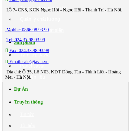
Tại sao chọn chúng tôi
Lô 7- CN5, KCN Ngọc Hồi - Ngọc Hồi - Thanh Trì - Hà Nội.
Quản lý chất lượng
Mobile: 0866.98.93.99
Hợp tác và Phát triển
Tel: 024.33.98.93.99
Sản phẩm
Fax: 024.33.98.93.98
Tấm lợp Javta
Email: sale@javta.vn
Panel Javta
Địa chỉ: Ô 35, Lô N03, KĐT Đồng Tàu - Thịnh Liệt - Hoàng
Mai - Hà Nội.
Nguyên liệu
Dự Án
Truyền thông
Tin tức
Tài liệu