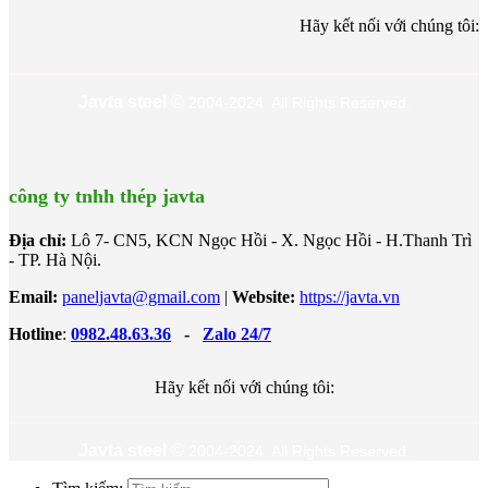
Hãy kết nối với chúng tôi:
Javta steel
©
2004-2024 All Rights Reserved.
công ty tnhh thép javta
Địa chỉ:
Lô 7- CN5, KCN Ngọc Hồi - X. Ngọc Hồi - H.Thanh Trì
- TP. Hà Nội.
Email:
paneljavta@gmail.com
|
Website
:
https://javta.vn
Hotline
:
0982.48.63.36
-
Zalo 24/7
Hãy kết nối với chúng tôi:
Javta steel
©
2004-2024 All Rights Reserved.