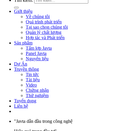
Tìm kiếm:
Giới thiệu
Về chúng tôi
Quá trình phát triển
Tại sao chọn chúng tôi
Quản lý chất lượng
Hợp tác và Phát triển
Sản phẩm
Tấm lợp Javta
Panel Javta
Nguyên liệu
Dự Án
Truyền thông
Tin tức
Tài liệu
Video
Chứng nhận
Thử nghiệm
Tuyển dụng
Liên hệ
"Javta dẫn đầu trong công nghệ