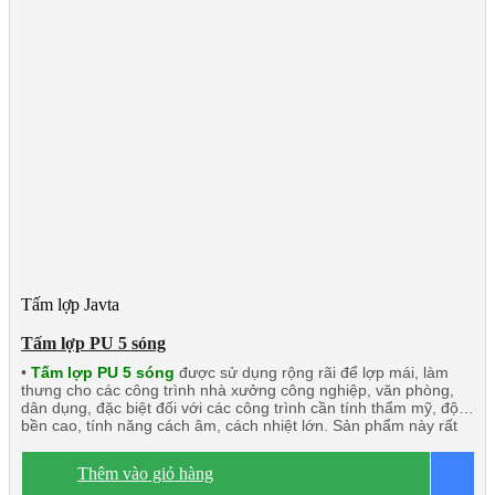
Tấm lợp Javta
Tấm lợp PU 5 sóng
•
Tấm lợp PU 5 sóng
được sử dụng rộng rãi để lợp mái, làm
thưng cho các công trình nhà xưởng công nghiệp, văn phòng,
dân dụng, đặc biệt đối với các công trình cần tính thẩm mỹ, độ
bền cao, tính năng cách âm, cách nhiệt lớn. Sản phẩm này rất
phù hợp với các công trình đối tác nước ngoài đầu tư tại Việt
Nam và xuất khẩu.
Dòng sản phẩm chính:
Tấm lợp PU 5 sóng
Thêm vào giỏ hàng
B
3 lớp 2 mặt tôn
Tấm lợp PU 5 sóng 3 lớp 1 mặt tôn
Tấm lợp 1