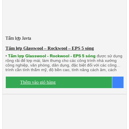
Tấm lợp Javta
Tấm lợp Glasswool – Rockwool – EPS 5 sóng
•
Tấm lợp Glasswool - Rockwool - EPS 5 sóng
được sử dụng
rộng rãi để lợp mái, làm thưng cho các công trình nhà xưởng
công nghiệp, văn phòng, dân dụng, đặc biệt đối với các công
trình cần tính thẩm mỹ, độ bền cao, tính năng cách âm, cách
nhiệt lớn, chống cháy. Sản phẩm này rất phù hợp với mọi công
trình.
Dòng sản phẩm chính:
Tấm lợp Glasswool 5 sóng 3 lớp
Thêm vào giỏ hàng
B
2 mặt tôn
Tấm lợp Rockwool 5 sóng 3 lớp 2 mặt tôn
Tấm lợp
EPS 5 sóng công nghiệp