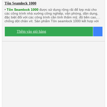
Tôn Seamlock 1000
•
Tôn Seamlock 1000
được sử dụng rộng rãi để lợp mái cho
các công trình nhà xưởng công nghiệp, văn phòng, dân dụng,
đặc biệt đối với các công trình cần tính thẩm mỹ, độ bền cao,
chống dột chân vít. Sản phẩm Tôn seamlock 1000 kết hợp với
chất liệu khác có tính năng cách âm, cách nhiệt lớn. Sản phẩm
này rất phù hợp với các công trình đối tác nước ngoài đầu tư tại
Thêm vào giỏ hàng
B
Việt Nam.