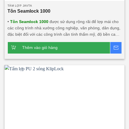
TẤM LỢP JAVTA
Tôn Seamlock 1000
•
Tôn Seamlock 1000
được sử dụng rộng rãi để lợp mái cho
các công trình nhà xưởng công nghiệp, văn phòng, dân dụng,
đặc biệt đối với các công trình cần tính thẩm mỹ, độ bền cao,
chống dột chân vít. Sản phẩm Tôn seamlock 1000 kết hợp với
chất liệu khác có tính năng cách âm, cách nhiệt lớn. Sản
Thêm vào giỏ hàng
Bá
phẩm này rất phù hợp với các công trình đối tác nước ngoài
đầu tư tại Việt Nam.