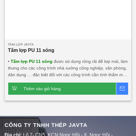
TẤM LỢP JAVTA
Tấm lợp PU 11 sóng
•
Tấm lợp PU 11 sóng
được sử dụng rộng rãi để lợp mái, làm
thưng cho các công trình nhà xưởng công nghiệp, văn phòng,
dân dụng … đặc biệt đối với các công trình cần tính thẩm mỹ,
độ bền cao, tính năng cách âm, cách nhiệt lớn. • Tấm lợp PU
11 sóng này khá phù hợp với các công trình đối tác nước
Thêm vào giỏ hàng
Bá
ngoài đầu tư tại Việt Nam.
Dòng sản phẩm chính:
Tấm
lợp PU 11 sóng 3 lớp 1 mặt tôn
Tấm lợp 11 sóng 1 lớp tôn
Tấm thưng 11 sóng công nghiệp
CÔNG TY TNHH THÉP JAVTA
Địa chỉ:
Lô 7- CN5, KCN Ngọc Hồi - X. Ngọc Hồi -