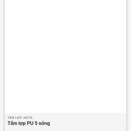
hoặc độ dài theo thiết kế của công trình.
Dòng sản phẩm
chính:
Tấm lợp PU 2 sóng 3 lớp 2 mặt tôn
Tấm lợp PU
2 sóng 3 lớp 1 mặt tôn
Tấm Klip Lock 2 sóng công nghiệp
TẤM LỢP JAVTA
Tấm lợp PU 5 sóng