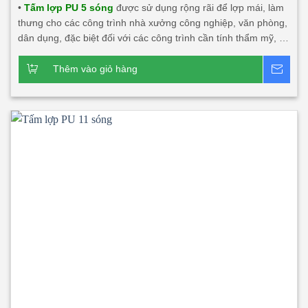
•
Tấm lợp PU 5 sóng
được sử dụng rộng rãi để lợp mái, làm
thưng cho các công trình nhà xưởng công nghiệp, văn phòng,
dân dụng, đặc biệt đối với các công trình cần tính thẩm mỹ, độ
bền cao, tính năng cách âm, cách nhiệt lớn. Sản phẩm này rất
phù hợp với các công trình đối tác nước ngoài đầu tư tại Việt
Thêm vào giỏ hàng
Bá
Nam và xuất khẩu.
Dòng sản phẩm chính:
Tấm lợp PU 5
sóng 3 lớp 2 mặt tôn
Tấm lợp PU 5 sóng 3 lớp 1 mặt tôn
Tấm lợp 1 lớp 5 sóng, tấm canopy 5 sóng công nghiệp