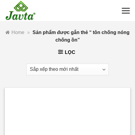
Bỏ
qua
nội
dung
Home
»
Sản phẩm được gắn thẻ “ tôn chống nóng
chống ồn”
LỌC