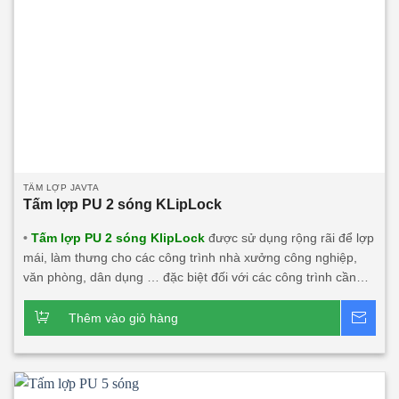
TẤM LỢP JAVTA
Tấm lợp PU 2 sóng KLipLock
•
Tấm lợp PU 2 sóng KlipLock
được sử dụng rộng rãi để lợp
mái, làm thưng cho các công trình nhà xưởng công nghiệp,
văn phòng, dân dụng … đặc biệt đối với các công trình cần
tính thẩm mỹ, cần độ dài mái lớn, độ bền cao, tính năng cách
âm, cách nhiệt lớn. Sản phẩm này rất phù hợp với các công
Thêm vào giỏ hàng
Bá
trình đối tác nước ngoài đầu tư tại Việt Nam và xuất khẩu. •
Để đáp ứng nhu cầu cần tấm dài vượt quá khả năng của vận
tải (lớn hơn 33m). Chúng tôi triển khai lắp đặt dây chuyền sản
xuất tấm lợp PU tại chân công trình, chiều dài tấm lên tới 65m