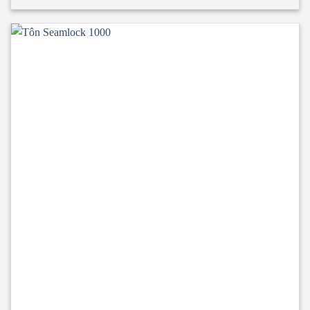
Glasswool 5 sóng 3 lớp 2 mặt tôn
Tấm lợp Rockwool 5
sóng 3 lớp 2 mặt tôn
Tấm lợp EPS 5 sóng công nghiệp