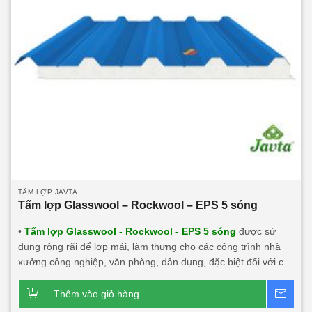
TẤM LỢP JAVTA
Tấm lợp Glasswool – Rockwool – EPS 5 sóng
•
Tấm lợp Glasswool - Rockwool - EPS 5 sóng
được sử
dụng rộng rãi để lợp mái, làm thưng cho các công trình nhà
xưởng công nghiệp, văn phòng, dân dụng, đặc biệt đối với các
công trình cần tính thẩm mỹ, độ bền cao, tính năng cách âm,
cách nhiệt lớn, chống cháy. Sản phẩm này rất phù hợp với
Thêm vào giỏ hàng
Bá
mọi công trình.
Dòng sản phẩm chính:
Tấm lợp