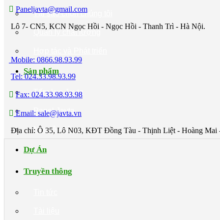
Paneljavta@gmail.com
Tại sao chọn chúng tôi
Lô 7- CN5, KCN Ngọc Hồi - Ngọc Hồi - Thanh Trì - Hà Nội.
Quản lý chất lượng
Hợp tác và Phát triển
Mobile: 0866.98.93.99
Sản phẩm
Tel: 024.33.98.93.99
Tấm lợp Javta
Fax: 024.33.98.93.98
Panel Javta
Email: sale@javta.vn
Nguyên liệu
Địa chỉ: Ô 35, Lô N03, KĐT Đồng Tàu - Thịnh Liệt - Hoàng Mai 
Dự Án
Truyền thông
Tin tức
Tài liệu