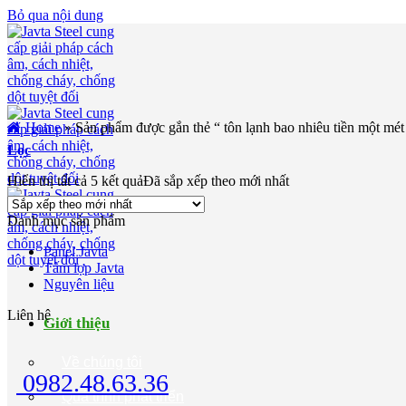
Bỏ qua nội dung
Home
»
Sản phẩm được gắn thẻ “ tôn lạnh bao nhiêu tiền một mé
Lọc
Hiển thị tất cả 5 kết quả
Đã sắp xếp theo mới nhất
Danh mục sản phẩm
Panel Javta
Tấm lợp Javta
Nguyên liệu
Liên hệ
Giới thiệu
Về chúng tôi
0982.48.63.36
Quá trình phát triển