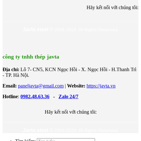
Hãy kết nối với chúng tôi:
Javta steel
©
2004-2024 All Rights Reserved.
công ty tnhh thép javta
Địa chỉ:
Lô 7- CN5, KCN Ngọc Hồi - X. Ngọc Hồi - H.Thanh Trì
- TP. Hà Nội.
Email:
paneljavta@gmail.com
|
Website
:
https://javta.vn
Hotline
:
0982.48.63.36
-
Zalo 24/7
Hãy kết nối với chúng tôi:
Javta steel
©
2004-2024 All Rights Reserved.