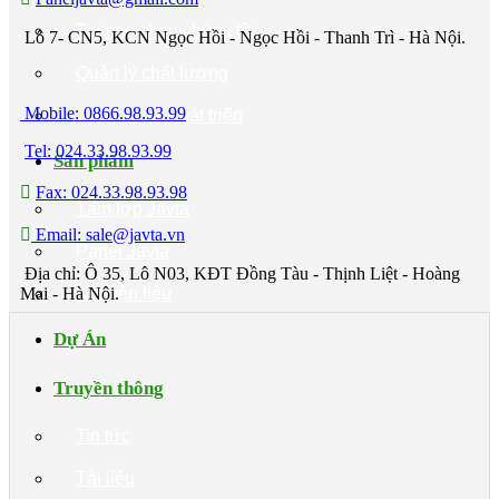
Tại sao chọn chúng tôi
Lô 7- CN5, KCN Ngọc Hồi - Ngọc Hồi - Thanh Trì - Hà Nội.
Quản lý chất lượng
Mobile: 0866.98.93.99
Hợp tác và Phát triển
Tel: 024.33.98.93.99
Sản phẩm
Fax: 024.33.98.93.98
Tấm lợp Javta
Email: sale@javta.vn
Panel Javta
Địa chỉ: Ô 35, Lô N03, KĐT Đồng Tàu - Thịnh Liệt - Hoàng
Mai - Hà Nội.
Nguyên liệu
Dự Án
Truyền thông
Tin tức
Tài liệu