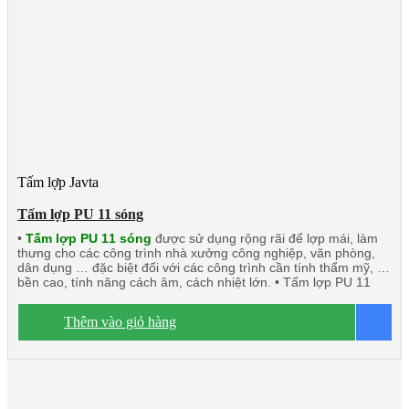
Tấm lợp Javta
Tấm lợp PU 11 sóng
•
Tấm lợp PU 11 sóng
được sử dụng rộng rãi để lợp mái, làm
thưng cho các công trình nhà xưởng công nghiệp, văn phòng,
dân dụng … đặc biệt đối với các công trình cần tính thẩm mỹ, độ
bền cao, tính năng cách âm, cách nhiệt lớn. • Tấm lợp PU 11
sóng này khá phù hợp với các công trình đối tác nước ngoài đầu
tư tại Việt Nam.
Dòng sản phẩm chính:
Tấm lợp PU 11 sóng
Thêm vào giỏ hàng
B
3 lớp 1 mặt tôn
Tấm lợp 11 sóng 1 lớp tôn
Tấm thưng 11
sóng công nghiệp