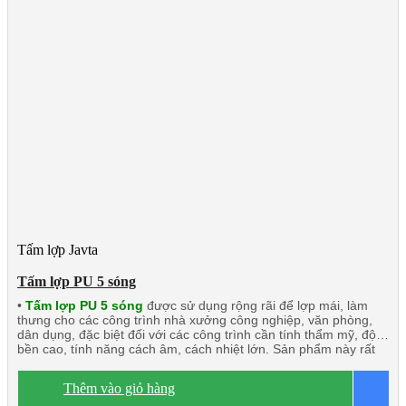
Tấm lợp Javta
Tấm lợp PU 5 sóng
•
Tấm lợp PU 5 sóng
được sử dụng rộng rãi để lợp mái, làm
thưng cho các công trình nhà xưởng công nghiệp, văn phòng,
dân dụng, đặc biệt đối với các công trình cần tính thẩm mỹ, độ
bền cao, tính năng cách âm, cách nhiệt lớn. Sản phẩm này rất
phù hợp với các công trình đối tác nước ngoài đầu tư tại Việt
Nam và xuất khẩu.
Dòng sản phẩm chính:
Tấm lợp PU 5 sóng
Thêm vào giỏ hàng
B
3 lớp 2 mặt tôn
Tấm lợp PU 5 sóng 3 lớp 1 mặt tôn
Tấm lợp 1