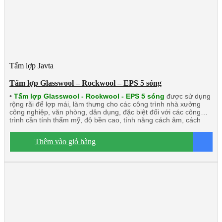
Tấm lợp Javta
Tấm lợp Glasswool – Rockwool – EPS 5 sóng
•
Tấm lợp Glasswool - Rockwool - EPS 5 sóng
được sử dụng
rộng rãi để lợp mái, làm thưng cho các công trình nhà xưởng
công nghiệp, văn phòng, dân dụng, đặc biệt đối với các công
trình cần tính thẩm mỹ, độ bền cao, tính năng cách âm, cách
nhiệt lớn, chống cháy. Sản phẩm này rất phù hợp với mọi công
trình.
Dòng sản phẩm chính:
Tấm lợp Glasswool 5 sóng 3 lớp
Thêm vào giỏ hàng
B
2 mặt tôn
Tấm lợp Rockwool 5 sóng 3 lớp 2 mặt tôn
Tấm lợp
EPS 5 sóng công nghiệp