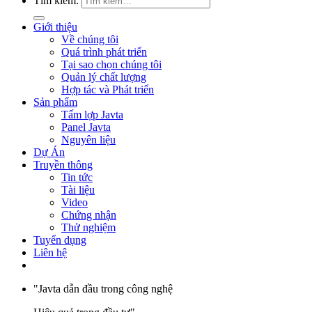
Tìm kiếm:
Giới thiệu
Về chúng tôi
Quá trình phát triển
Tại sao chọn chúng tôi
Quản lý chất lượng
Hợp tác và Phát triển
Sản phẩm
Tấm lợp Javta
Panel Javta
Nguyên liệu
Dự Án
Truyền thông
Tin tức
Tài liệu
Video
Chứng nhận
Thử nghiệm
Tuyển dụng
Liên hệ
"Javta dẫn đầu trong công nghệ