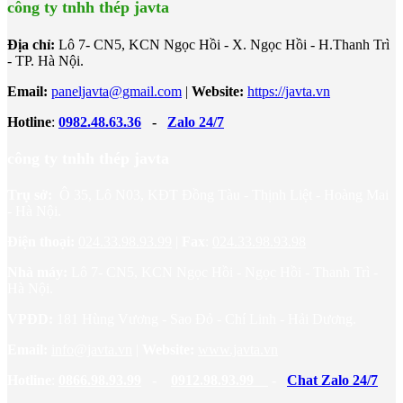
công ty tnhh thép javta
Địa chỉ:
Lô 7- CN5, KCN Ngọc Hồi - X. Ngọc Hồi - H.Thanh Trì
- TP. Hà Nội.
Email:
paneljavta@gmail.com
|
Website
:
https://javta.vn
Hotline
:
0982.48.63.36
-
Zalo 24/7
công ty tnhh thép javta
Trụ sở:
Ô 35, Lô N03, KĐT Đồng Tàu - Thịnh Liệt - Hoàng Mai
- Hà Nội.
Điện thoại:
024.33.98.93.99
|
Fax
:
024.33.98.93.98
Nhà máy:
Lô 7- CN5, KCN Ngọc Hồi - Ngọc Hồi - Thanh Trì -
Hà Nội.
VPĐD:
181 Hùng Vương - Sao Đỏ - Chí Linh - Hải Dương.
Email:
info@javta.vn
|
Website
:
www.javta.vn
Hotline
:
0866.98.93.99
-
0912.98.93.99
-
Chat Zalo 24/7