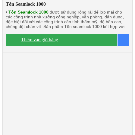
Tôn Seamlock 1000
•
Tôn Seamlock 1000
được sử dụng rộng rãi để lợp mái cho
các công trình nhà xưởng công nghiệp, văn phòng, dân dụng,
đặc biệt đối với các công trình cần tính thẩm mỹ, độ bền cao,
chống dột chân vít. Sản phẩm Tôn seamlock 1000 kết hợp với
chất liệu khác có tính năng cách âm, cách nhiệt lớn. Sản phẩm
này rất phù hợp với các công trình đối tác nước ngoài đầu tư tại
Thêm vào giỏ hàng
B
Việt Nam.