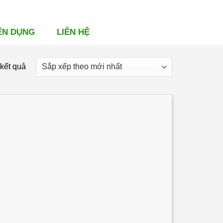
ỂN DỤNG
LIÊN HỆ
Đã
 kết quả
sắp
xếp
theo
mới
nhất