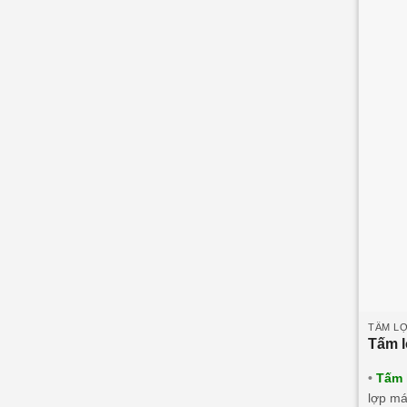
TẤM LỢ
Tấm 
•
Tấm 
lợp má