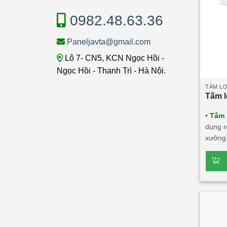
0982.48.63.36
Paneljavta@gmail.com
Lô 7- CN5, KCN Ngọc Hồi -
Ngọc Hồi - Thanh Trì - Hà Nội.
TẤM LỢ
Tấm l
•
Tấm 
dụng r
xưởng 
các cô
âm, cá
với mọ
Glassw
sóng 3