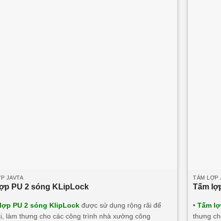
P JAVTA
TẤM LỢP 
lợp PU 2 sóng KLipLock
Tấm lợ
lợp PU 2 sóng KlipLock
được sử dụng rộng rãi để
•
Tấm lợ
i, làm thưng cho các công trình nhà xưởng công
thưng ch