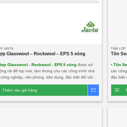
P JAVTA
TẤM LỢP 
ợp Glasswool – Rockwool – EPS 5 sóng
Tôn Se
lợp Glasswool - Rockwool - EPS 5 sóng
được sử
•
Tôn Se
ộng rãi để lợp mái, làm thưng cho các công trình nhà
các công
công nghiệp, văn phòng, dân dụng, đặc biệt đối với
đặc biệt
ng trình cần tính thẩm mỹ, độ bền cao, tính năng cách
chống dột chân vít. Sản 
ch nhiệt lớn, chống cháy. Sản phẩm này rất phù hợp
với chất
Thêm vào giỏ hàng
Báo giá
i công trình.
Dòng sản phẩm chính:
Tấm lợp
phẩm này
ool 5 sóng 3 lớp 2 mặt tôn
Tấm lợp Rockwool 5
đầu tư tạ
 lớp 2 mặt tôn
Tấm lợp EPS 5 sóng công nghiệp