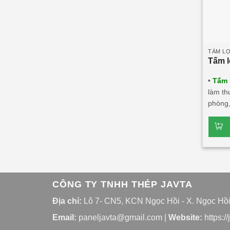
TẤM LỢ
Tấm l
•
Tấm 
làm th
phòng,
thẩm m
Tấm lợ
tác nư
Tấm 
1 lớp 
CÔNG TY TNHH THÉP JAVTA
Địa chỉ:
Lô 7- CN5, KCN Ngọc Hồi - X. Ngọc Hồi -
Email:
paneljavta@gmail.com
|
Website
:
https:/