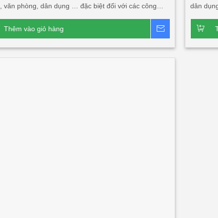
, văn phòng, dân dụng … đặc biệt đối với các công
dân dụng
cần tính thẩm mỹ, cần độ dài mái lớn, độ bền cao, tính
độ bền c
ách âm, cách nhiệt lớn. Sản phẩm này rất phù hợp với
này rất 
Thêm vào giỏ hàng
Báo giá
ng trình đối tác nước ngoài đầu tư tại Việt Nam và xuất
tại Việt
• Để đáp ứng nhu cầu cần tấm dài vượt quá khả năng
lợp PU 5
n tải (lớn hơn 33m). Chúng tôi triển khai lắp đặt dây
mặt tôn
 sản xuất tấm lợp PU tại chân công trình, chiều dài
nghiệp
n tới 65m hoặc độ dài theo thiết kế của công trình.
sản phẩm chính:
Tấm lợp PU 2 sóng 3 lớp 2 mặt
Tấm lợp PU 2 sóng 3 lớp 1 mặt tôn
Tấm Klip Lock 2
ông nghiệp