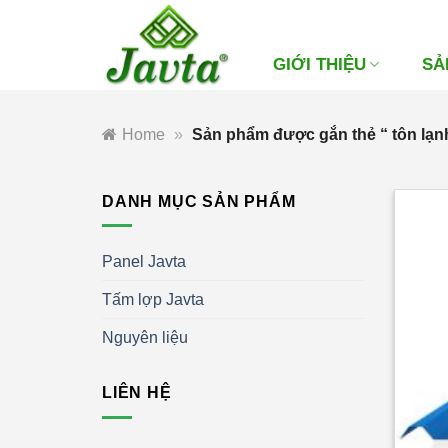
Bỏ
qua
nội
GIỚI THIỆU
SẢ
dung
Home
»
Sản phẩm được gắn thẻ “ tôn lạnh
DANH MỤC SẢN PHẨM
Panel Javta
Tấm lợp Javta
Nguyên liệu
LIÊN HỆ