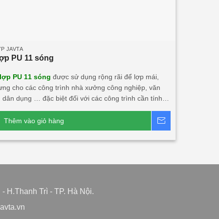
P JAVTA
ợp PU 11 sóng
lợp PU 11 sóng
được sử dụng rộng rãi để lợp mái,
ưng cho các công trình nhà xưởng công nghiệp, văn
 dân dụng … đặc biệt đối với các công trình cần tính
ỹ, độ bền cao, tính năng cách âm, cách nhiệt lớn. •
p PU 11 sóng này khá phù hợp với các công trình đối
Thêm vào giỏ hàng
Báo giá
ớc ngoài đầu tư tại Việt Nam.
Dòng sản phẩm chính:
lợp PU 11 sóng 3 lớp 1 mặt tôn
Tấm lợp 11 sóng
tôn
Tấm thưng 11 sóng công nghiệp
 H.Thanh Trì - TP. Hà Nội.
/javta.vn