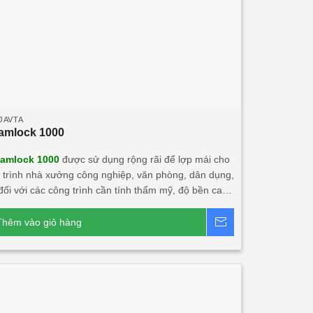
JAVTA
amlock 1000
amlock 1000
được sử dụng rộng rãi để lợp mái cho
 trình nhà xưởng công nghiệp, văn phòng, dân dụng,
 đối với các công trình cần tính thẩm mỹ, độ bền cao,
phẩm Tôn seamlock 1000 kết hợp
 liệu khác có tính năng cách âm, cách nhiệt lớn. Sản
Thêm vào giỏ hàng
Báo giá
 rất phù hợp với các công trình đối tác nước ngoài
i Việt Nam.