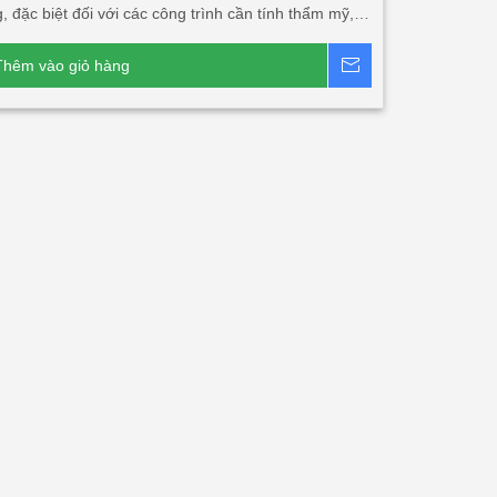
, đặc biệt đối với các công trình cần tính thẩm mỹ,
ao, tính năng cách âm, cách nhiệt lớn. Sản phẩm
phù hợp với các công trình đối tác nước ngoài đầu tư
Thêm vào giỏ hàng
Báo giá
 Nam và xuất khẩu.
Dòng sản phẩm chính:
Tấm
 sóng 3 lớp 2 mặt tôn
Tấm lợp PU 5 sóng 3 lớp 1
Tấm lợp 1 lớp 5 sóng, tấm canopy 5 sóng công