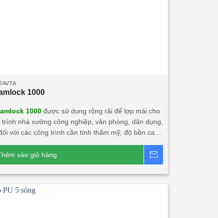
JAVTA
amlock 1000
amlock 1000
được sử dụng rộng rãi để lợp mái cho
 trình nhà xưởng công nghiệp, văn phòng, dân dụng,
 đối với các công trình cần tính thẩm mỹ, độ bền cao,
phẩm Tôn seamlock 1000 kết hợp
 liệu khác có tính năng cách âm, cách nhiệt lớn. Sản
Thêm vào giỏ hàng
Báo giá
 rất phù hợp với các công trình đối tác nước ngoài
i Việt Nam.