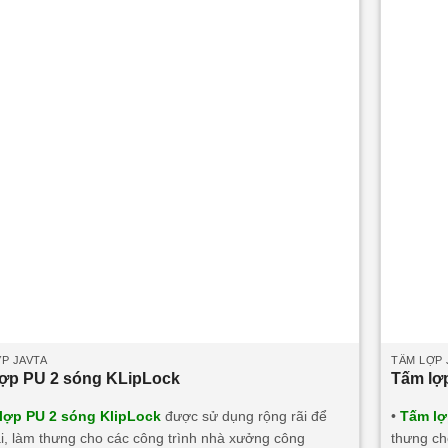
P JAVTA
TẤM LỢP 
lợp PU 2 sóng KLipLock
Tấm lợ
lợp PU 2 sóng KlipLock
được sử dụng rộng rãi để
•
Tấm lợ
i, làm thưng cho các công trình nhà xưởng công
thưng ch