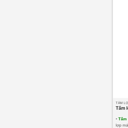
TẤM LỢ
Tấm 
•
Tấm 
lợp má