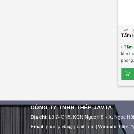
TẤM LỢ
Tấm l
•
Tấm 
làm th
phòng,
thẩm m
Tấm lợ
tác nư
Tấm 
1 lớp 
CÔNG TY TNHH THÉP JAVTA
Địa chỉ:
Lô 7- CN5, KCN Ngọc Hồi - X. Ngọc Hồi -
Email:
paneljavta@gmail.com
|
Website
:
https:/