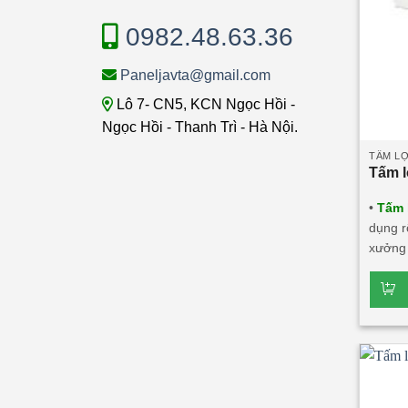
0982.48.63.36
Paneljavta@gmail.com
Lô 7- CN5, KCN Ngọc Hồi -
Ngọc Hồi - Thanh Trì - Hà Nội.
TẤM LỢ
Tấm l
•
Tấm 
dụng r
xưởng 
các cô
âm, cá
với mọ
Glassw
sóng 3