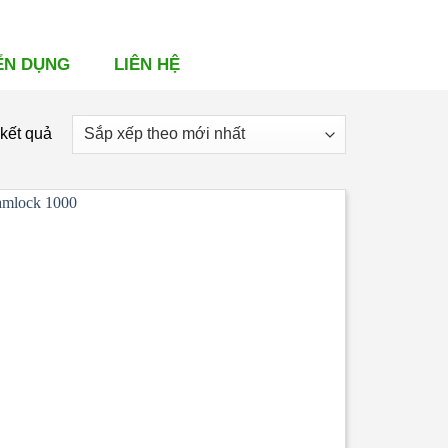
ỂN DỤNG
LIÊN HỆ
Đã
 kết quả
sắp
xếp
theo
mới
nhất