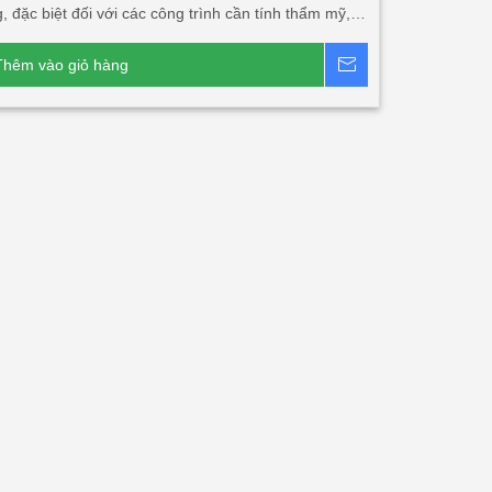
, đặc biệt đối với các công trình cần tính thẩm mỹ,
ao, tính năng cách âm, cách nhiệt lớn. Sản phẩm
phù hợp với các công trình đối tác nước ngoài đầu tư
Thêm vào giỏ hàng
Báo giá
 Nam và xuất khẩu.
Dòng sản phẩm chính:
Tấm
 sóng 3 lớp 2 mặt tôn
Tấm lợp PU 5 sóng 3 lớp 1
Tấm lợp 1 lớp 5 sóng, tấm canopy 5 sóng công