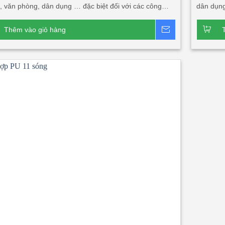
, văn phòng, dân dụng … đặc biệt đối với các công
dân dụng
cần tính thẩm mỹ, cần độ dài mái lớn, độ bền cao, tính
độ bền c
ách âm, cách nhiệt lớn. Sản phẩm này rất phù hợp với
này rất 
Thêm vào giỏ hàng
Báo giá
ng trình đối tác nước ngoài đầu tư tại Việt Nam và xuất
tại Việt
• Để đáp ứng nhu cầu cần tấm dài vượt quá khả năng
lợp PU 5
n tải (lớn hơn 33m). Chúng tôi triển khai lắp đặt dây
mặt tôn
 sản xuất tấm lợp PU tại chân công trình, chiều dài
nghiệp
n tới 65m hoặc độ dài theo thiết kế của công trình.
sản phẩm chính:
Tấm lợp PU 2 sóng 3 lớp 2 mặt
Tấm lợp PU 2 sóng 3 lớp 1 mặt tôn
Tấm Klip Lock 2
ông nghiệp