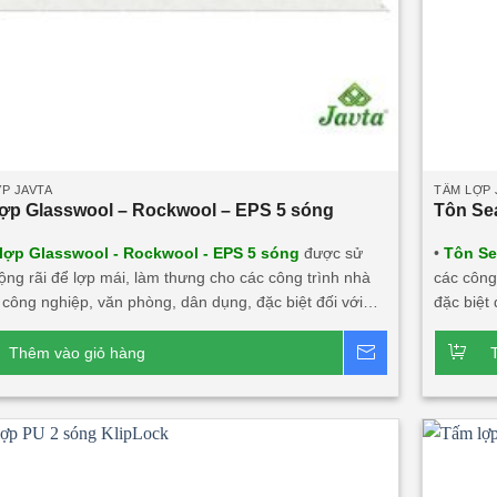
P JAVTA
TẤM LỢP 
ợp Glasswool – Rockwool – EPS 5 sóng
Tôn Se
lợp Glasswool - Rockwool - EPS 5 sóng
được sử
•
Tôn Se
ộng rãi để lợp mái, làm thưng cho các công trình nhà
các công
công nghiệp, văn phòng, dân dụng, đặc biệt đối với
đặc biệt
ng trình cần tính thẩm mỹ, độ bền cao, tính năng cách
chống dột chân vít. Sản 
ch nhiệt lớn, chống cháy. Sản phẩm này rất phù hợp
với chất
Thêm vào giỏ hàng
Báo giá
i công trình.
Dòng sản phẩm chính:
Tấm lợp
phẩm này
ool 5 sóng 3 lớp 2 mặt tôn
Tấm lợp Rockwool 5
đầu tư tạ
 lớp 2 mặt tôn
Tấm lợp EPS 5 sóng công nghiệp