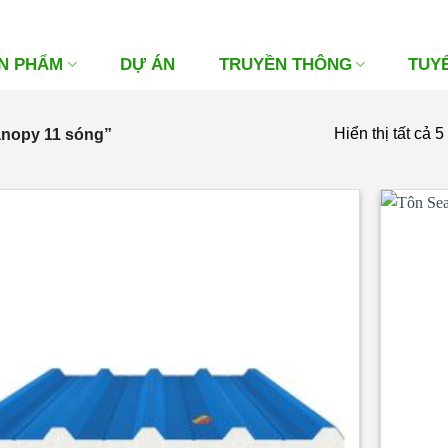
N PHẨM
DỰ ÁN
TRUYỀN THÔNG
TUY
Hiển thị tất cả 5
anopy 11 sóng”