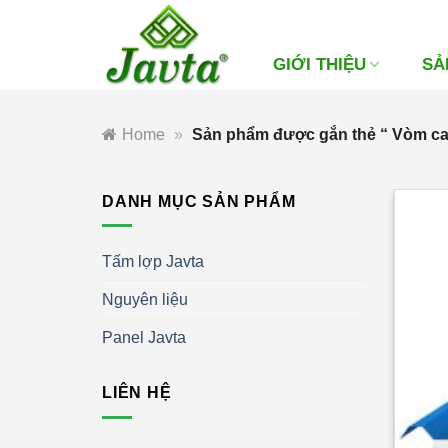
Bỏ
qua
nội
GIỚI THIỆU
SẢ
dung
Home
»
Sản phẩm được gắn thẻ “ Vòm c
DANH MỤC SẢN PHẨM
Tấm lợp Javta
Nguyên liệu
Panel Javta
LIÊN HỆ