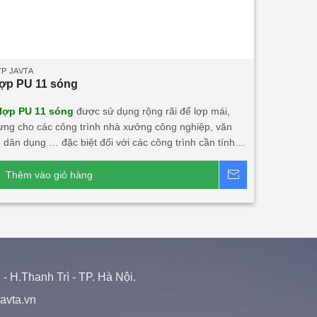
P JAVTA
ợp PU 11 sóng
lợp PU 11 sóng
được sử dụng rộng rãi để lợp mái,
ưng cho các công trình nhà xưởng công nghiệp, văn
 dân dụng … đặc biệt đối với các công trình cần tính
ỹ, độ bền cao, tính năng cách âm, cách nhiệt lớn. •
p PU 11 sóng này khá phù hợp với các công trình đối
Thêm vào giỏ hàng
Báo giá
ớc ngoài đầu tư tại Việt Nam.
Dòng sản phẩm chính:
lợp PU 11 sóng 3 lớp 1 mặt tôn
Tấm lợp 11 sóng
tôn
Tấm thưng 11 sóng công nghiệp
 H.Thanh Trì - TP. Hà Nội.
/javta.vn