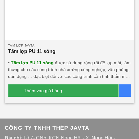
TẤM LỢP JAVTA
Tấm lợp PU 11 sóng
•
Tấm lợp PU 11 sóng
được sử dụng rộng rãi để lợp mái, làm
thưng cho các công trình nhà xưởng công nghiệp, văn phòng,
dân dụng … đặc biệt đối với các công trình cần tính thẩm mỹ,
độ bền cao, tính năng cách âm, cách nhiệt lớn. • Tấm lợp PU
11 sóng này khá phù hợp với các công trình đối tác nước
Thêm vào giỏ hàng
Bá
ngoài đầu tư tại Việt Nam.
Dòng sản phẩm chính:
Tấm
lợp PU 11 sóng 3 lớp 1 mặt tôn
Tấm lợp 11 sóng 1 lớp tôn
Tấm thưng 11 sóng công nghiệp
CÔNG TY TNHH THÉP JAVTA
Địa chỉ:
Lô 7- CN5, KCN Ngọc Hồi - X. Ngọc Hồi -