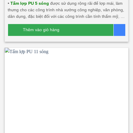
•
Tấm lợp PU 5 sóng
được sử dụng rộng rãi để lợp mái, làm
thưng cho các công trình nhà xưởng công nghiệp, văn phòng,
dân dụng, đặc biệt đối với các công trình cần tính thẩm mỹ, độ
bền cao, tính năng cách âm, cách nhiệt lớn. Sản phẩm này rất
phù hợp với các công trình đối tác nước ngoài đầu tư tại Việt
Thêm vào giỏ hàng
Bá
Nam và xuất khẩu.
Dòng sản phẩm chính:
Tấm lợp PU 5
sóng 3 lớp 2 mặt tôn
Tấm lợp PU 5 sóng 3 lớp 1 mặt tôn
Tấm lợp 1 lớp 5 sóng, tấm canopy 5 sóng công nghiệp