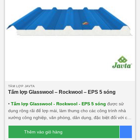
TẤM LỢP JAVTA
Tấm lợp Glasswool – Rockwool – EPS 5 sóng
•
Tấm lợp Glasswool - Rockwool - EPS 5 sóng
được sử
dụng rộng rãi để lợp mái, làm thưng cho các công trình nhà
xưởng công nghiệp, văn phòng, dân dụng, đặc biệt đối với các
công trình cần tính thẩm mỹ, độ bền cao, tính năng cách âm,
cách nhiệt lớn, chống cháy. Sản phẩm này rất phù hợp với
Thêm vào giỏ hàng
Bá
mọi công trình.
Dòng sản phẩm chính:
Tấm lợp