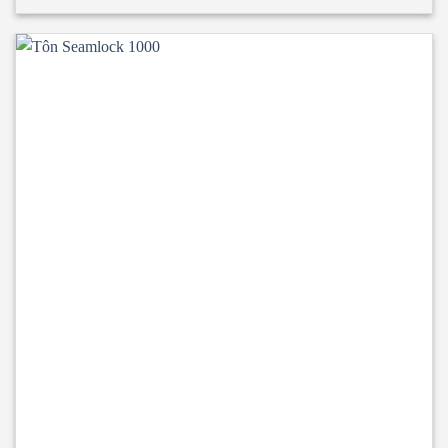
Glasswool 5 sóng 3 lớp 2 mặt tôn
Tấm lợp Rockwool 5
sóng 3 lớp 2 mặt tôn
Tấm lợp EPS 5 sóng công nghiệp