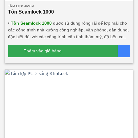
TẤM LỢP JAVTA
Tôn Seamlock 1000
•
Tôn Seamlock 1000
được sử dụng rộng rãi để lợp mái cho
các công trình nhà xưởng công nghiệp, văn phòng, dân dụng,
đặc biệt đối với các công trình cần tính thẩm mỹ, độ bền cao,
chống dột chân vít. Sản phẩm Tôn seamlock 1000 kết hợp với
chất liệu khác có tính năng cách âm, cách nhiệt lớn. Sản
Thêm vào giỏ hàng
Bá
phẩm này rất phù hợp với các công trình đối tác nước ngoài
đầu tư tại Việt Nam.