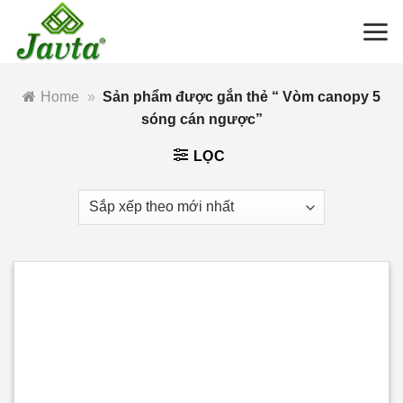
Bỏ
qua
nội
dung
Home
»
Sản phẩm được gắn thẻ “ Vòm canopy 5
sóng cán ngược”
LỌC