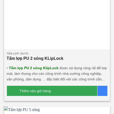
TẤM LỢP JAVTA
Tấm lợp PU 2 sóng KLipLock
•
Tấm lợp PU 2 sóng KlipLock
được sử dụng rộng rãi để lợp
mái, làm thưng cho các công trình nhà xưởng công nghiệp,
văn phòng, dân dụng … đặc biệt đối với các công trình cần
tính thẩm mỹ, cần độ dài mái lớn, độ bền cao, tính năng cách
âm, cách nhiệt lớn. Sản phẩm này rất phù hợp với các công
Thêm vào giỏ hàng
Bá
trình đối tác nước ngoài đầu tư tại Việt Nam và xuất khẩu. •
Để đáp ứng nhu cầu cần tấm dài vượt quá khả năng của vận
tải (lớn hơn 33m). Chúng tôi triển khai lắp đặt dây chuyền sản
xuất tấm lợp PU tại chân công trình, chiều dài tấm lên tới 65m