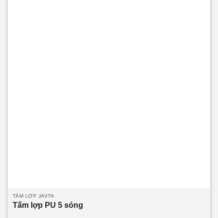
hoặc độ dài theo thiết kế của công trình.
Dòng sản phẩm
chính:
Tấm lợp PU 2 sóng 3 lớp 2 mặt tôn
Tấm lợp PU
2 sóng 3 lớp 1 mặt tôn
Tấm Klip Lock 2 sóng công nghiệp
TẤM LỢP JAVTA
Tấm lợp PU 5 sóng