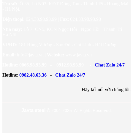
Trụ sở:
Ô 35, Lô N03, KĐT Đồng Tàu - Thịnh Liệt - Hoàng Mai
- Hà Nội.
Điện thoại:
024.33.98.93.99
|
Fax
:
024.33.98.93.98
Nhà máy:
Lô 7- CN5, KCN Ngọc Hồi - Ngọc Hồi - Thanh Trì -
Hà Nội.
VPĐD:
181 Hùng Vương - Sao Đỏ - Chí Linh - Hải Dương.
Email:
info@javta.vn
|
Website
:
www.javta.vn
Hotline
:
0866.98.93.99
-
0912.98.93.99
-
Chat Zalo 24/7
Hotline
:
0982.48.63.36
-
Chat Zalo 24/7
Hãy kết nối với chúng tôi:
Javta steel
©
2004-2025 All Rights Reserved.