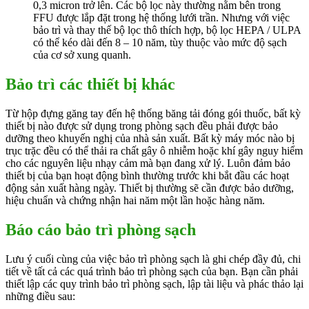
0,3 micron trở lên. Các bộ lọc này thường nằm bên trong
FFU được lắp đặt trong hệ thống lưới trần. Nhưng với việc
bảo trì và thay thế bộ lọc thô thích hợp, bộ lọc HEPA / ULPA
có thể kéo dài đến 8 – 10 năm, tùy thuộc vào mức độ sạch
của cơ sở xung quanh.
Bảo trì các thiết bị khác
Từ hộp đựng găng tay đến hệ thống băng tải đóng gói thuốc, bất kỳ
thiết bị nào được sử dụng trong phòng sạch đều phải được bảo
dưỡng theo khuyến nghị của nhà sản xuất. Bất kỳ máy móc nào bị
trục trặc đều có thể thải ra chất gây ô nhiễm hoặc khí gây nguy hiểm
cho các nguyên liệu nhạy cảm mà bạn đang xử lý. Luôn đảm bảo
thiết bị của bạn hoạt động bình thường trước khi bắt đầu các hoạt
động sản xuất hàng ngày. Thiết bị thường sẽ cần được bảo dưỡng,
hiệu chuẩn và chứng nhận hai năm một lần hoặc hàng năm.
Báo cáo bảo trì phòng sạch
Lưu ý cuối cùng của việc bảo trì phòng sạch là ghi chép đầy đủ, chi
tiết về tất cả các quá trình bảo trì phòng sạch của bạn. Bạn cần phải
thiết lập các quy trình bảo trì phòng sạch, lập tài liệu và phác thảo lại
những điều sau: