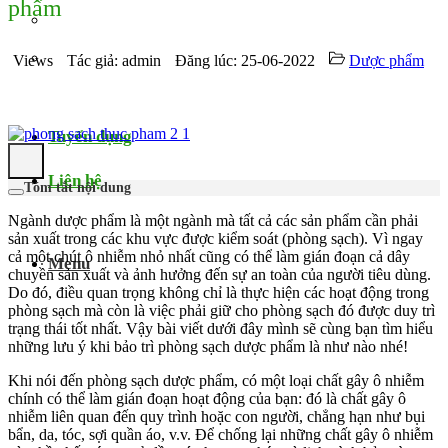
phẩm
Video
Chứng nhận
Views
Tác giả: admin
Đăng lúc: 25-06-2022
Dược phẩm
Thử nghiệm
Tuyển dụng
Liên hệ
Tóm tắt nội dung
Ngành dược phẩm là một ngành mà tất cả các sản phẩm cần phải
sản xuất trong các khu vực được kiểm soát (phòng sạch). Vì ngay
cả một chút ô nhiễm nhỏ nhất cũng có thể làm gián đoạn cả dây
Menu
chuyền sản xuất và ảnh hưởng đến sự an toàn của người tiêu dùng.
Do đó, điều quan trọng không chỉ là thực hiện các hoạt động trong
phòng sạch mà còn là việc phải giữ cho phòng sạch đó được duy trì
trạng thái tốt nhất. Vậy bài viết dưới đây mình sẽ cùng bạn tìm hiểu
những lưu ý khi bảo trì phòng sạch dược phẩm là như nào nhé!
Khi nói đến phòng sạch dược phẩm, có một loại chất gây ô nhiễm
chính có thể làm gián đoạn hoạt động của bạn: đó là chất gây ô
nhiễm liên quan đến quy trình hoặc con người, chẳng hạn như bụi
bẩn, da, tóc, sợi quần áo, v.v. Để chống lại những chất gây ô nhiễm