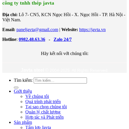
công ty tnhh thép javta
Địa chỉ:
Lô 7- CN5, KCN Ngọc Hồi - X. Ngọc Hồi - TP. Hà Nội -
Việt Nam.
Email:
paneljavta@gmail.com
|
Website
:
https://javta.vn
Hotline
:
0982.48.63.36
-
Zalo 24/7
Hãy kết nối với chúng tôi:
Javta steel
©
2004-2025 All Rights Reserved.
Tìm kiếm:
Giới thiệu
Về chúng tôi
Quá trình phát triển
Tại sao chọn chúng tôi
Quản lý chất lượng
Hợp tác và Phát triển
Sản phẩm
Tấm lợp Javta