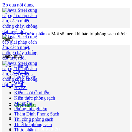
Bỏ qua nội dung
Home
»
Dược phẩm
»
Một số mẹo khi bảo trì phòng sạch dược
phẩm
Danh mục
Điện tử
Dự án
Dược phẩm
GMP
HVAC
Kiểm soát Ô nhiễm
Kiến thức phòng sạch
Mỹ phẩm
Giới thiệu
Phòng thí nghiệm
Thẩm Định Phòng Sạch
Về chúng tôi
Thi công phòng sạch
Thiết kế phòng sạch
Quá trình phát triển
Thực phẩm