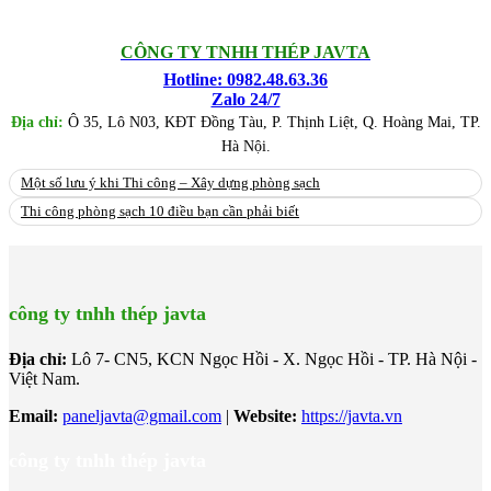
CÔNG TY TNHH THÉP JAVTA
Hotline: 0982.48.63.36
Zalo 24/7
Địa chỉ:
Ô 35, Lô N03, KĐT Đồng Tàu, P. Thịnh Liệt, Q. Hoàng Mai, TP.
Hà Nội.
Một số lưu ý khi Thi công – Xây dựng phòng sạch
Thi công phòng sạch 10 điều bạn cần phải biết
công ty tnhh thép javta
Địa chỉ:
Lô 7- CN5, KCN Ngọc Hồi - X. Ngọc Hồi - TP. Hà Nội -
Việt Nam.
Email:
paneljavta@gmail.com
|
Website
:
https://javta.vn
công ty tnhh thép javta