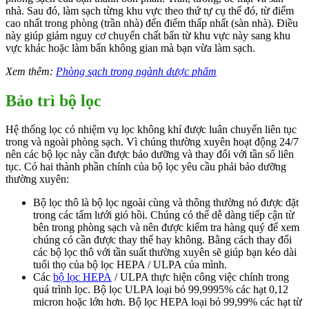
nhà. Sau đó, làm sạch từng khu vực theo thứ tự cụ thể đó, từ điểm
cao nhất trong phòng (trần nhà) đến điểm thấp nhất (sàn nhà). Điều
này giúp giảm nguy cơ chuyển chất bẩn từ khu vực này sang khu
vực khác hoặc làm bẩn không gian mà bạn vừa làm sạch.
Xem thêm:
Phòng sạch trong ngành dược phẩm
Bảo trì bộ lọc
Hệ thống lọc có nhiệm vụ lọc không khí được luân chuyển liên tục
trong và ngoài phòng sạch. Vì chúng thường xuyên hoạt động 24/7
nên các bộ lọc này cần được bảo dưỡng và thay đổi với tần số liên
tục. Có hai thành phần chính của bộ lọc yêu cầu phải bảo dưỡng
thường xuyên:
Bộ lọc thô là bộ lọc ngoài cùng và thông thường nó được đặt
trong các tấm lưới gió hồi. Chúng có thể dễ dàng tiếp cận từ
bên trong phòng sạch và nên được kiểm tra hàng quý để xem
chúng có cần được thay thế hay không. Bằng cách thay đổi
các bộ lọc thô với tần suất thường xuyên sẽ giúp bạn kéo dài
tuổi thọ của bộ lọc HEPA / ULPA của mình.
Các
bộ lọc HEPA
/ ULPA thực hiện công việc chính trong
quá trình lọc. Bộ lọc ULPA loại bỏ 99,9995% các hạt 0,12
micron hoặc lớn hơn. Bộ lọc HEPA loại bỏ 99,99% các hạt từ