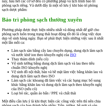
này, hầu hết các cơ sở đều có phương pháp và lịch trình bảo trì
phòng sạch riêng. Và dưới đây là một số lưu ý khi bảo trì phòng
sạch dược phẩm:
Bảo trì phòng sạch thường xuyên
Phương pháp được thực hiện nhiều nhất và đúng nhất để giữ cho
phòng sạch luôn trong trạng thái hoạt động tốt đó là công việc dọn
dẹp vệ sinh hàng ngày. Bạn sẽ phải thực hiện những việc sau ít nhất
một lần mỗi ca:
Làm sạch sàn bằng cây lau chuyên dụng, dung dịch làm sạch
và nước khử ion theo khuyến nghị của
ISO
Thay thảm dính (nếu có)
Vệ sinh tường bằng dung dịch làm sạch và lau theo tiêu
chuẩn ISO khuyến nghị
Vệ sinh đồ nội thất, bàn và bề mặt làm việc bằng khăn lau và
dung dịch làm sạch theo ISO
Làm sạch các khoang đã làm việc và các hạng mục bổ sung
khác bằng khăn lau và dung dịch làm sạch theo khuyến nghị
của ISO (nếu có)
Loại bỏ rác, quần áo bẩn / PPE và chất thải
Một điều cần lưu ý là khi thực hiện các công việc trên thì nên chia
phòng sạch của bạn thành bốn phần: Trần, tường, bề mặt và sàn