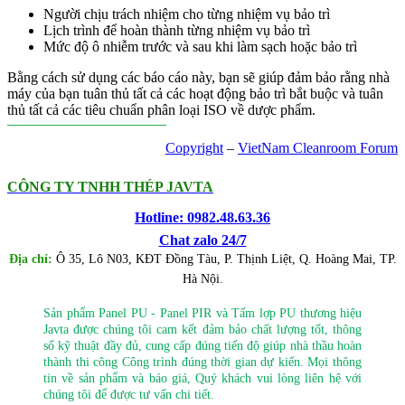
Người chịu trách nhiệm cho từng nhiệm vụ bảo trì
Lịch trình để hoàn thành từng nhiệm vụ bảo trì
Mức độ ô nhiễm trước và sau khi làm sạch hoặc bảo trì
Bằng cách sử dụng các báo cáo này, bạn sẽ giúp đảm bảo rằng nhà
máy của bạn tuân thủ tất cả các hoạt động bảo trì bắt buộc và tuân
thủ tất cả các tiêu chuẩn phân loại ISO về dược phẩm.
Copyright
–
VietNam Cleanroom Forum
CÔNG TY TNHH THÉP JAVTA
Hotline: 0982.48.63.36
Chat zalo 24/7
Địa chỉ:
Ô 35, Lô N03, KĐT Đồng Tàu, P. Thịnh Liệt, Q. Hoàng Mai, TP.
Hà Nội.
Sản phẩm Panel PU - Panel PIR và Tấm lợp PU thương hiệu
Javta được chúng tôi cam kết đảm bảo chất lượng tốt, thông
số kỹ thuật đầy đủ, cung cấp đúng tiến độ giúp nhà thầu hoàn
thành thi công Công trình đúng thời gian dự kiến. Mọi thông
tin về sản phẩm và báo giá, Quý khách vui lòng liên hệ với
chúng tôi để được tư vấn chi tiết.