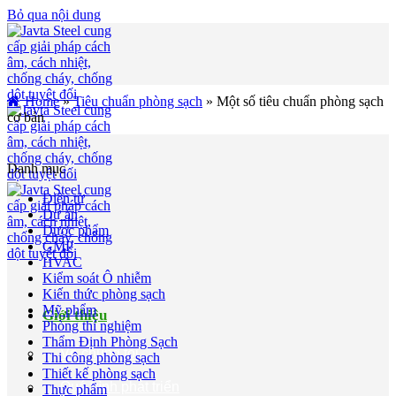
Bỏ qua nội dung
Home
»
Tiêu chuẩn phòng sạch
»
Một số tiêu chuẩn phòng sạch
cơ bản
Danh mục
Điện tử
Dự án
Dược phẩm
GMP
HVAC
Kiểm soát Ô nhiễm
Kiến thức phòng sạch
Mỹ phẩm
Giới thiệu
Phòng thí nghiệm
Thẩm Định Phòng Sạch
Về chúng tôi
Thi công phòng sạch
Thiết kế phòng sạch
Quá trình phát triển
Thực phẩm