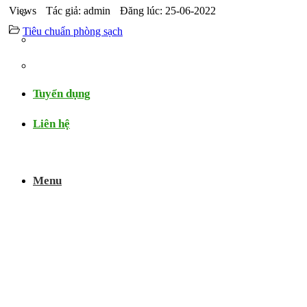
Views
Tác giả: admin
Đăng lúc: 25-06-2022
Video
Tiêu chuẩn phòng sạch
Chứng nhận
Thử nghiệm
Tuyển dụng
Liên hệ
Menu