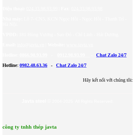
Điện thoại:
024.33.98.93.99
|
Fax
:
024.33.98.93.98
Nhà máy:
Lô 7- CN5, KCN Ngọc Hồi - Ngọc Hồi - Thanh Trì -
Hà Nội.
VPĐD:
181 Hùng Vương - Sao Đỏ - Chí Linh - Hải Dương.
Email:
info@javta.vn
|
Website
:
www.javta.vn
Hotline
:
0866.98.93.99
-
0912.98.93.99
-
Chat Zalo 24/7
Hotline
:
0982.48.63.36
-
Chat Zalo 24/7
Hãy kết nối với chúng tôi:
Javta steel
©
2004-2025 All Rights Reserved.
công ty tnhh thép javta