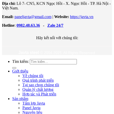
Địa chỉ:
Lô 7- CN5, KCN Ngọc Hồi - X. Ngọc Hồi - TP. Hà Nội -
Việt Nam.
Email:
paneljavta@gmail.com
|
Website
:
https://javta.vn
Hotline
:
0982.48.63.36
-
Zalo 24/7
Hãy kết nối với chúng tôi:
Javta steel
©
2004-2025 All Rights Reserved.
Tìm kiếm:
Giới thiệu
Về chúng tôi
Quá trình phát triển
Tại sao chọn chúng tôi
Quản lý chất lượng
Hợp tác và Phát triển
Sản phẩm
Tấm lợp Javta
Panel Javta
Nguyên liệu