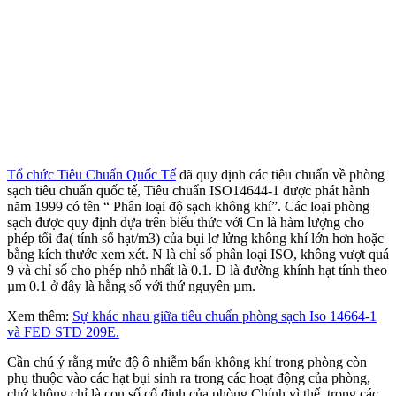
Tổ chức Tiêu Chuẩn Quốc Tế
đã quy định các tiêu chuẩn về phòng
sạch tiêu chuẩn quốc tế, Tiêu chuẩn ISO14644-1 được phát hành
năm 1999 có tên “ Phân loại độ sạch không khí”. Các loại phòng
sạch được quy định dựa trên biểu thức với Cn là hàm lượng cho
phép tối đa( tính số hạt/m3) của bụi lơ lửng không khí lớn hơn hoặc
bằng kích thước xem xét. N là chỉ số phân loại ISO, không vượt quá
9 và chỉ số cho phép nhỏ nhất là 0.1. D là đường khính hạt tính theo
µm 0.1 ở đây là hằng số với thứ nguyên µm.
Xem thêm:
Sự khác nhau giữa tiêu chuẩn phòng sạch Iso 14664-1
và FED STD 209E.
Cần chú ý rằng mức độ ô nhiễm bẩn không khí trong phòng còn
phụ thuộc vào các hạt bụi sinh ra trong các hoạt động của phòng,
chứ không chỉ là con số cố định của phòng.Chính vì thế, trong các