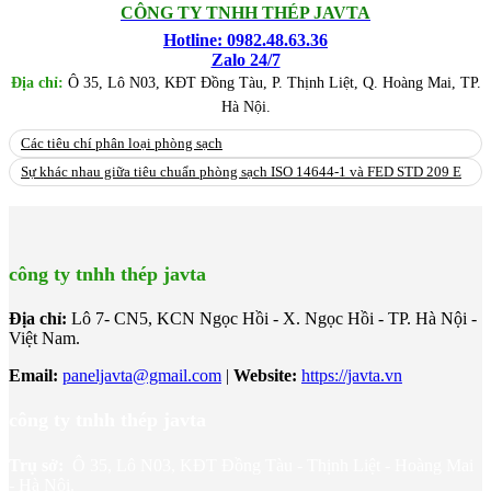
CÔNG TY TNHH THÉP JAVTA
Hotline: 0982.48.63.36
Zalo 24/7
Địa chỉ:
Ô 35, Lô N03, KĐT Đồng Tàu, P. Thịnh Liệt, Q. Hoàng Mai, TP.
Hà Nội.
Các tiêu chí phân loại phòng sạch
Sự khác nhau giữa tiêu chuẩn phòng sạch ISO 14644-1 và FED STD 209 E
công ty tnhh thép javta
Địa chỉ:
Lô 7- CN5, KCN Ngọc Hồi - X. Ngọc Hồi - TP. Hà Nội -
Việt Nam.
Email:
paneljavta@gmail.com
|
Website
:
https://javta.vn
công ty tnhh thép javta
Trụ sở:
Ô 35, Lô N03, KĐT Đồng Tàu - Thịnh Liệt - Hoàng Mai
- Hà Nội.