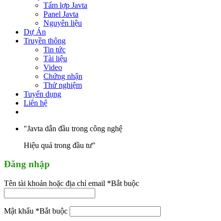
Tấm lợp Javta
Panel Javta
Nguyên liệu
Dự Án
Truyền thông
Tin tức
Tài liệu
Video
Chứng nhận
Thử nghiệm
Tuyển dụng
Liên hệ
"Javta dẫn đầu trong công nghệ
Hiệu quả trong đầu tư"
Đăng nhập
Tên tài khoản hoặc địa chỉ email
*
Bắt buộc
Mật khẩu
*
Bắt buộc