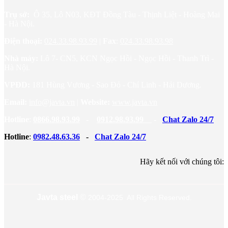
Trụ sở:
Ô 35, Lô N03, KĐT Đồng Tàu - Thịnh Liệt - Hoàng Mai
- Hà Nội.
Điện thoại:
024.33.98.93.99
|
Fax
:
024.33.98.93.98
Nhà máy:
Lô 7- CN5, KCN Ngọc Hồi - Ngọc Hồi - Thanh Trì -
Hà Nội.
VPĐD:
181 Hùng Vương - Sao Đỏ - Chí Linh - Hải Dương.
Email:
info@javta.vn
|
Website
:
www.javta.vn
Hotline
:
0866.98.93.99
-
0912.98.93.99
-
Chat Zalo 24/7
Hotline
:
0982.48.63.36
-
Chat Zalo 24/7
Hãy kết nối với chúng tôi:
Javta steel
©
2004-2025 All Rights Reserved.