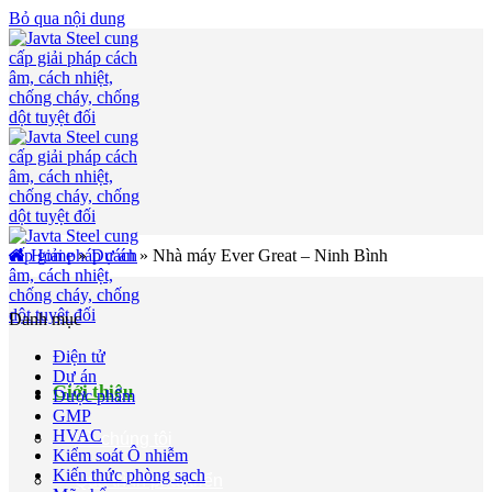
Bỏ qua nội dung
Home
»
Dự án
»
Nhà máy Ever Great – Ninh Bình
Danh mục
Điện tử
Dự án
Giới thiệu
Dược phẩm
GMP
HVAC
Về chúng tôi
Kiểm soát Ô nhiễm
Kiến thức phòng sạch
Quá trình phát triển