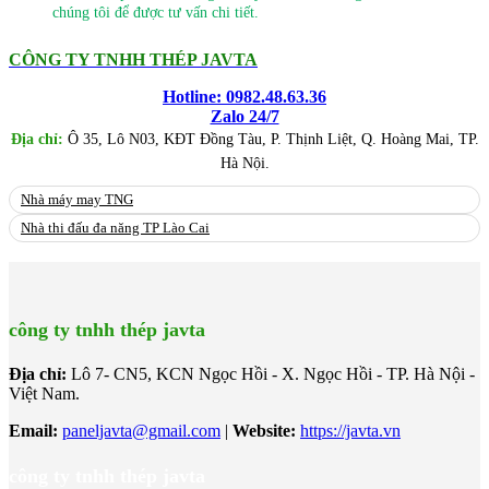
chúng tôi để được tư vấn chi tiết.
CÔNG TY TNHH THÉP JAVTA
Hotline: 0982.48.63.36
Zalo 24/7
Địa chỉ:
Ô 35, Lô N03, KĐT Đồng Tàu, P. Thịnh Liệt, Q. Hoàng Mai, TP.
Hà Nội.
Nhà máy may TNG
Nhà thi đấu đa năng TP Lào Cai
công ty tnhh thép javta
Địa chỉ:
Lô 7- CN5, KCN Ngọc Hồi - X. Ngọc Hồi - TP. Hà Nội -
Việt Nam.
Email:
paneljavta@gmail.com
|
Website
:
https://javta.vn
công ty tnhh thép javta