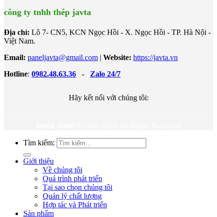
công ty tnhh thép javta
Địa chỉ:
Lô 7- CN5, KCN Ngọc Hồi - X. Ngọc Hồi - TP. Hà Nội -
Việt Nam.
Email:
paneljavta@gmail.com
|
Website
:
https://javta.vn
Hotline
:
0982.48.63.36
-
Zalo 24/7
Hãy kết nối với chúng tôi:
Javta steel
©
2004-2025 All Rights Reserved.
Tìm kiếm:
Giới thiệu
Về chúng tôi
Quá trình phát triển
Tại sao chọn chúng tôi
Quản lý chất lượng
Hợp tác và Phát triển
Sản phẩm