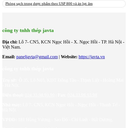
Phòng sạch trong dược phẩm theo USP 800 và áp lực âm
công ty tnhh thép javta
Địa chỉ:
Lô 7- CN5, KCN Ngọc Hồi - X. Ngọc Hồi - TP. Hà Nội -
Việt Nam.
Email:
paneljavta@gmail.com
|
Website
:
https://javta.vn
công ty tnhh thép javta
Trụ sở:
Ô 35, Lô N03, KĐT Đồng Tàu - Thịnh Liệt - Hoàng Mai
- Hà Nội.
Điện thoại:
024.33.98.93.99
|
Fax
:
024.33.98.93.98
Nhà máy:
Lô 7- CN5, KCN Ngọc Hồi - Ngọc Hồi - Thanh Trì -
Hà Nội.
VPĐD:
181 Hùng Vương - Sao Đỏ - Chí Linh - Hải Dương.