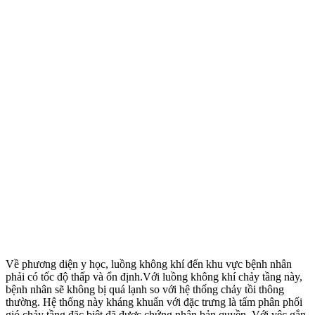
Về phương diện y học, luồng không khí đến khu vực bệnh nhân
phải có tốc độ thấp và ổn định.Với luồng không khí chảy tầng này,
bệnh nhân sẽ không bị quá lạnh so với hệ thống chảy tồi thông
thường. Hệ thống này kháng khuẩn với đặc trưng là tấm phân phối
gió chảy tầng đặc biệt đã được chứng nhận bản quyền. Với vệc gắn