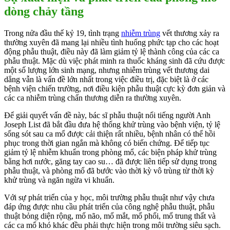
dòng chảy tầng
Trong nửa đầu thế kỷ 19, tình trạng
nhiễm trùng
vết thương xảy ra
thường xuyên đã mang lại nhiều tình huống phức tạp cho các hoạt
động phẫu thuật, điều này đã làm giảm tỷ lệ thành công của các ca
phẫu thuật. Mặc dù việc phát minh ra thuốc kháng sinh đã cứu được
một số lượng lớn sinh mạng, nhưng nhiễm trùng vết thương dai
dẳng vẫn là vấn đề lớn nhất trong việc điều trị, đặc biệt là ở các
bệnh viện chiến trường, nơi điều kiện phẫu thuật cực kỳ đơn giản và
các ca nhiễm trùng chấn thương diễn ra thường xuyên.
Để giải quyết vấn đề này, bác sĩ phẫu thuật nổi tiếng người Anh
Joseph List đã bắt đầu đưa hệ thống khử trùng vào bệnh viện, tỷ lệ
sống sót sau ca mổ được cải thiện rất nhiều, bệnh nhân có thể hồi
phục trong thời gian ngắn mà không có biến chứng. Để tiếp tục
giảm tỷ lệ nhiễm khuẩn trong phòng mổ, các biện pháp khử trùng
bằng hơi nước, găng tay cao su… đã được liên tiếp sử dụng trong
phẫu thuật, và phòng mổ đã bước vào thời kỳ vô trùng từ thời kỳ
khử trùng và ngăn ngừa vi khuẩn.
Với sự phát triển của y học, môi trường phẫu thuật như vậy chưa
đáp ứng được nhu cầu phát triển của công nghệ phẫu thuật, phẫu
thuật bỏng diện rộng, mổ não, mổ mắt, mổ phổi, mổ trung thất và
các ca mổ khó khác đều phải thực hiện trong môi trường siêu sạch.