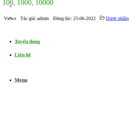
100, 1000, 10000
Video
Chứng nhận
Views
Tác giả: admin
Đăng lúc: 25-06-2022
Dược phẩm
Thử nghiệm
Tuyển dụng
Liên hệ
Menu