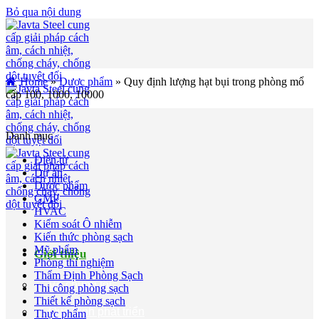
Bỏ qua nội dung
Home
»
Dược phẩm
»
Quy định lượng hạt bụi trong phòng mổ
cấp 100, 1000, 10000
Danh mục
Điện tử
Dự án
Dược phẩm
GMP
HVAC
Kiểm soát Ô nhiễm
Kiến thức phòng sạch
Mỹ phẩm
Giới thiệu
Phòng thí nghiệm
Thẩm Định Phòng Sạch
Về chúng tôi
Thi công phòng sạch
Thiết kế phòng sạch
Quá trình phát triển
Thực phẩm