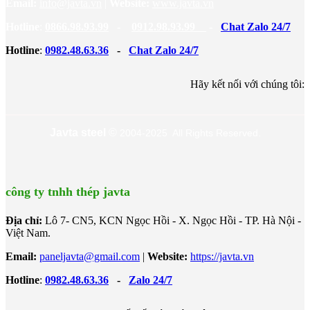
Email:
info@javta.vn
|
Website
:
www.javta.vn
Hotline
:
0866.98.93.99
-
0912.98.93.99
-
Chat Zalo 24/7
Hotline
:
0982.48.63.36
-
Chat Zalo 24/7
Hãy kết nối với chúng tôi:
Javta steel
©
2004-2025 All Rights Reserved.
công ty tnhh thép javta
Địa chỉ:
Lô 7- CN5, KCN Ngọc Hồi - X. Ngọc Hồi - TP. Hà Nội -
Việt Nam.
Email:
paneljavta@gmail.com
|
Website
:
https://javta.vn
Hotline
:
0982.48.63.36
-
Zalo 24/7