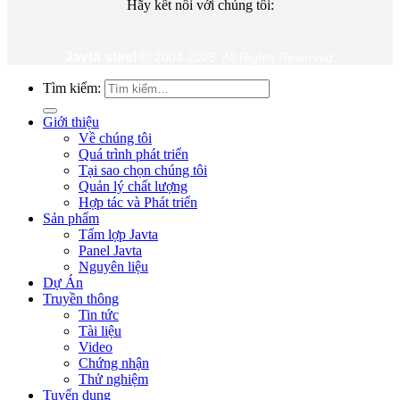
Hãy kết nối với chúng tôi:
Javta steel
©
2004-2025 All Rights Reserved.
Tìm kiếm:
Giới thiệu
Về chúng tôi
Quá trình phát triển
Tại sao chọn chúng tôi
Quản lý chất lượng
Hợp tác và Phát triển
Sản phẩm
Tấm lợp Javta
Panel Javta
Nguyên liệu
Dự Án
Truyền thông
Tin tức
Tài liệu
Video
Chứng nhận
Thử nghiệm
Tuyển dụng