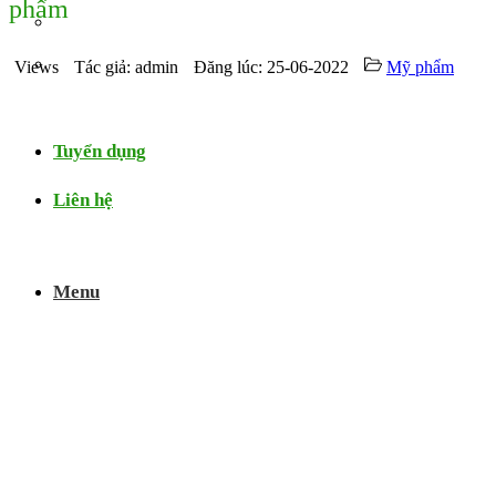
phẩm
Video
Chứng nhận
Views
Tác giả: admin
Đăng lúc: 25-06-2022
Mỹ phẩm
Thử nghiệm
Tuyển dụng
Liên hệ
Menu