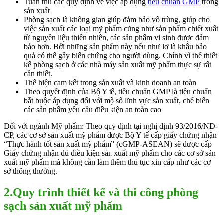
Tuân thủ các quy định về việc áp dụng
tiêu chuẩn GMP
trong
sản xuất
Phòng sạch là không gian giúp đảm bảo vô trùng, giúp cho
việc sản xuất các loại mỹ phẩm cũng như sản phẩm chiết xuất
từ nguyên liệu thiên nhiên, các sản phẩm vi sinh được đảm
bảo hơn. Bởi những sản phẩm này nếu như lơ là khâu bảo
quả có thể gây biến chứng cho người dùng. Chính vì thế thiết
kế phòng sạch ở các nhà máy sản xuất mỹ phẩm thực sự rất
cần thiết.
Thể hiện cam kết trong sản xuất và kinh doanh an toàn
Theo quyết định của Bộ Y tế, tiêu chuẩn GMP là tiêu chuẩn
bắt buộc áp dụng đối với mộ số lĩnh vực sản xuất, chế biến
các sản phẩm yêu cầu điều kiện an toàn cao
Đối với ngành Mỹ phẩm: Theo quy định tại nghị định 93/2016/NĐ-
CP, các cơ sở sản xuất mỹ phẩm được Bộ Y tế cấp giấy chứng nhận
“Thực hành tốt sản xuất mỹ phẩm” (cGMP-ASEAN) sẽ được cấp
Giấy chứng nhận đủ điều kiện sản xuất mỹ phẩm cho các cơ sở sản
xuất mỹ phẩm mà không cần làm thêm thủ tục xin cấp như các cơ
sở thông thường.
2.Quy trình thiết kế và thi công phòng
sạch sản xuất mỹ phẩm