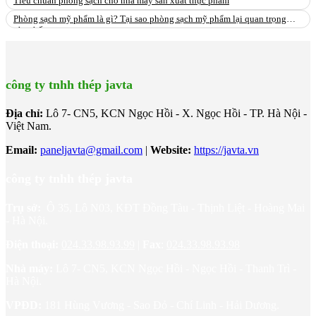
Tiêu chuẩn phòng sạch cho nhà máy sản xuất thực phẩm
Phòng sạch mỹ phẩm là gì? Tại sao phòng sạch mỹ phẩm lại quan trọng
như thế
công ty tnhh thép javta
Địa chỉ:
Lô 7- CN5, KCN Ngọc Hồi - X. Ngọc Hồi - TP. Hà Nội -
Việt Nam.
Email:
paneljavta@gmail.com
|
Website
:
https://javta.vn
công ty tnhh thép javta
Trụ sở:
Ô 35, Lô N03, KĐT Đồng Tàu - Thịnh Liệt - Hoàng Mai
- Hà Nội.
Điện thoại:
024.33.98.93.99
|
Fax
:
024.33.98.93.98
Nhà máy:
Lô 7- CN5, KCN Ngọc Hồi - Ngọc Hồi - Thanh Trì -
Hà Nội.
VPĐD:
181 Hùng Vương - Sao Đỏ - Chí Linh - Hải Dương.