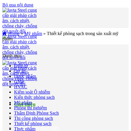
Bỏ qua nội dung
Home
»
Mỹ phẩm
»
Thiết kế phòng sạch trong sản xuất mỹ
phẩm
Danh mục
Điện tử
Dự án
Dược phẩm
GMP
HVAC
Kiểm soát Ô nhiễm
Kiến thức phòng sạch
Mỹ phẩm
Giới thiệu
Phòng thí nghiệm
Thẩm Định Phòng Sạch
Về chúng tôi
Thi công phòng sạch
Thiết kế phòng sạch
Quá trình phát triển
Thực phẩm