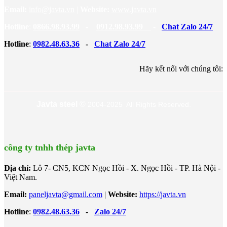
Email:
info@javta.vn
|
Website
:
www.javta.vn
Hotline
:
0866.98.93.99
-
0912.98.93.99
-
Chat Zalo 24/7
Hotline
:
0982.48.63.36
-
Chat Zalo 24/7
Hãy kết nối với chúng tôi:
Javta steel
©
2004-2025 All Rights Reserved.
công ty tnhh thép javta
Địa chỉ:
Lô 7- CN5, KCN Ngọc Hồi - X. Ngọc Hồi - TP. Hà Nội -
Việt Nam.
Email:
paneljavta@gmail.com
|
Website
:
https://javta.vn
Hotline
:
0982.48.63.36
-
Zalo 24/7