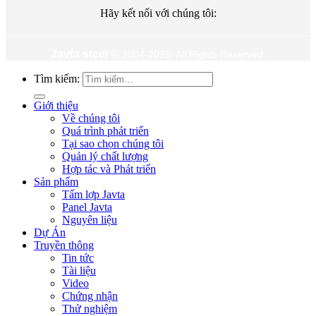
Hãy kết nối với chúng tôi:
Javta steel
©
2004-2025 All Rights Reserved.
Tìm kiếm:
Giới thiệu
Về chúng tôi
Quá trình phát triển
Tại sao chọn chúng tôi
Quản lý chất lượng
Hợp tác và Phát triển
Sản phẩm
Tấm lợp Javta
Panel Javta
Nguyên liệu
Dự Án
Truyền thông
Tin tức
Tài liệu
Video
Chứng nhận
Thử nghiệm