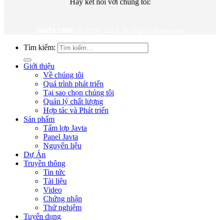
Hãy kết nối với chúng tôi:
Javta steel
©
2004-2024 All Rights Reserved.
Tìm kiếm:
Giới thiệu
Về chúng tôi
Quá trình phát triển
Tại sao chọn chúng tôi
Quản lý chất lượng
Hợp tác và Phát triển
Sản phẩm
Tấm lợp Javta
Panel Javta
Nguyên liệu
Dự Án
Truyền thông
Tin tức
Tài liệu
Video
Chứng nhận
Thử nghiệm
Tuyển dụng