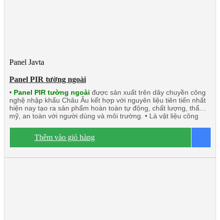
Panel Javta
Panel PIR tường ngoài
•
Panel PIR tường ngoài
được sản xuất trên dây chuyền công
nghệ nhập khẩu Châu Âu kết hợp với nguyên liệu tiên tiến nhất
hiện nay tạo ra sản phẩm hoàn toàn tự động, chất lượng, thẩm
mỹ, an toàn với người dùng và môi trường. • Là vật liệu công
nghệ mới có thể thay thế những vật liệu truyền thống. • Panel
PIR (Polyisocyanurate) Javta được kiểm định tính toàn vẹn và
Thêm vào giỏ hàng
B
cách nhiệt đạt tiêu chuẩn TCVN 9311-8:2012: EI15 ÷ EI45 •
Panel PIR tường ngoài rất chắc chắn và nhẹ. Có khả năng cách
âm, cách nhiệt, kháng khuẩn, kháng cháy. • Ngàm liên kết Z kín
khít, thoát nước tuyệt đối. • Độ dày tôn/inox từ 0.40mm ÷
0.70mm. • Độ dày PIR 40mm/50mm/75mm/100mm • Nhiệt độ
o
tương thích đến -20
C.