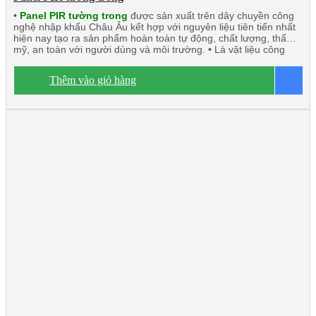
•
Panel PIR tường trong
được sản xuất trên dây chuyền công
nghệ nhập khẩu Châu Âu kết hợp với nguyên liệu tiên tiến nhất
hiện nay tạo ra sản phẩm hoàn toàn tự động, chất lượng, thẩm
mỹ, an toàn với người dùng và môi trường. • Là vật liệu công
nghệ mới có thể thay thế những vật liệu truyền thống. • Panel
PIR (Polyisocyanurate) Javta được kiểm định tính toàn vẹn và
Thêm vào giỏ hàng
B
cách nhiệt đạt tiêu chuẩn TCVN 9311-8:2012: EI15 ÷ EI45 •
Panel PIR tường trong hay còn gọi là vách trong, trần công trình,
rất chắc chắn và nhẹ. Có khả năng cách âm, cách nhiệt, kháng
khuẩn, kháng cháy. • Ngàm liên kết U kín khít. • Độ dày tôn/inox
từ 0.40mm ÷ 0.70mm. • Độ dày PIR từ 40mm÷200mm • Nhiệt độ
o
tương thích đến -50
C.