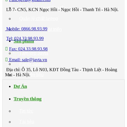
Tại sao chọn chúng tôi
Lô 7- CN5, KCN Ngọc Hồi - Ngọc Hồi - Thanh Trì - Hà Nội.
Quản lý chất lượng
Mobile: 0866.98.93.99
Hợp tác và Phát triển
Tel: 024.33.98.93.99
Sản phẩm
Fax: 024.33.98.93.98
Tấm lợp Javta
Email: sale@javta.vn
Panel Javta
Địa chỉ: Ô 35, Lô N03, KĐT Đồng Tàu - Thịnh Liệt - Hoàng
Mai - Hà Nội.
Nguyên liệu
Dự Án
Truyền thông
Tin tức
Tài liệu