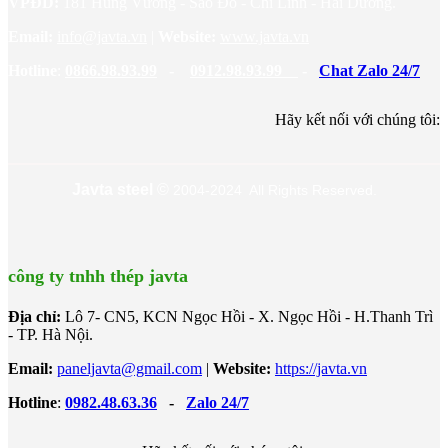
VPĐD:
181 Hùng Vương - Sao Đỏ - Chí Linh - Hải Dương.
Email:
info@javta.vn
|
Website
:
www.javta.vn
Hotline
:
0866.98.93.99
-
0912.98.93.99
-
Chat Zalo 24/7
Hãy kết nối với chúng tôi:
Javta steel
©
2004-2024 All Rights Reserved.
công ty tnhh thép javta
Địa chỉ:
Lô 7- CN5, KCN Ngọc Hồi - X. Ngọc Hồi - H.Thanh Trì
- TP. Hà Nội.
Email:
paneljavta@gmail.com
|
Website
:
https://javta.vn
Hotline
:
0982.48.63.36
-
Zalo 24/7