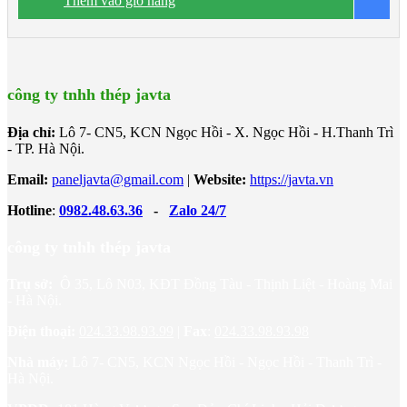
Thêm vào giỏ hàng
B
công trình trên cao. • Độ dày tấm từ 40mm÷200mm • Nhiệt độ
0
tương thích đến -50
C
công ty tnhh thép javta
Địa chỉ:
Lô 7- CN5, KCN Ngọc Hồi - X. Ngọc Hồi - H.Thanh Trì
- TP. Hà Nội.
Email:
paneljavta@gmail.com
|
Website
:
https://javta.vn
Hotline
:
0982.48.63.36
-
Zalo 24/7
công ty tnhh thép javta
Trụ sở:
Ô 35, Lô N03, KĐT Đồng Tàu - Thịnh Liệt - Hoàng Mai
- Hà Nội.
Điện thoại:
024.33.98.93.99
|
Fax
:
024.33.98.93.98
Nhà máy:
Lô 7- CN5, KCN Ngọc Hồi - Ngọc Hồi - Thanh Trì -
Hà Nội.