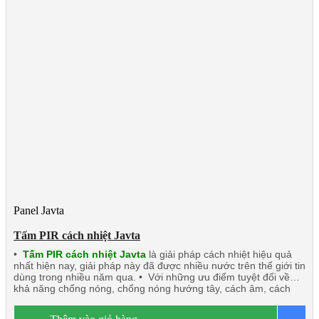
Panel Javta
Tấm PIR cách nhiệt Javta
•
Tấm PIR cách nhiệt Javta
là giải pháp cách nhiệt hiệu quả
nhất hiện nay, giải pháp này đã được nhiều nước trên thế giới tin
dùng trong nhiều năm qua. • Với những ưu điểm tuyệt đối về
khả năng chống nóng, chống nóng hướng tây, cách âm, cách
nhiệt, chống cháy, chống nước, chống ẩm. • Tấm PIR cách
nhiệt Javta: Nhẹ, độ bền tốt dễ dàng thi công lắp đặt nhất là các