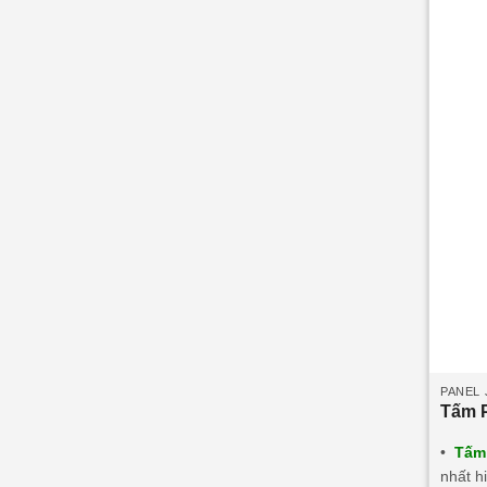
40mm/
o
-20
C.
PANEL 
Tấm P
•
Tấm 
nhất h