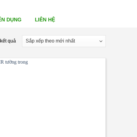
ỂN DỤNG
LIÊN HỆ
Đã
 kết quả
sắp
xếp
theo
mới
nhất