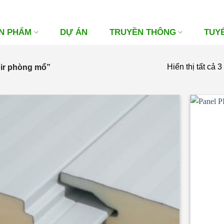
N PHẨM
DỰ ÁN
TRUYỀN THÔNG
TUY
Hiển thị tất cả 3
pir phòng mổ”