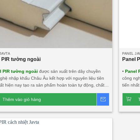
JAVTA
PANEL JA
 PIR tường ngoài
Panel 
l PIR tường ngoài
được sản xuất trên dây chuyền
•
Panel 
ghệ nhập khẩu Châu Âu kết hợp với nguyên liệu tiên
công ngh
hất hiện nay tạo ra sản phẩm hoàn toàn tự động, chất
tiến nhấ
 thẩm mỹ, an toàn với người dùng và môi trường. • Là
lượng, t
ệu công nghệ mới có thể thay thế những vật liệu truyền
vật liệu
Thêm vào giỏ hàng
Báo giá
 • Panel PIR (Polyisocyanurate) Javta được kiểm định
thống. •
oàn vẹn và cách nhiệt đạt tiêu chuẩn TCVN 9311-
tính toà
: EI15 ÷ EI45 • Panel PIR tường ngoài rất chắc chắn và
8:2012: 
ó khả năng cách âm, cách nhiệt, kháng khuẩn, kháng
vách tro
 Ngàm liên kết Z kín khít, thoát nước tuyệt đối. • Độ
năng các
n/inox từ 0.40mm ÷ 0.70mm. • Độ dày PIR
liên kết 