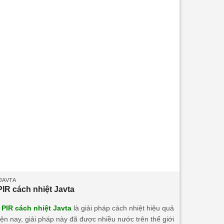
50mm/75mm/100mm • Nhiệt độ tương thích đến
Độ dày P
o
-50
C.
JAVTA
IR cách nhiệt Javta
PIR cách nhiệt Javta
là giải pháp cách nhiệt hiệu quả
iện nay, giải pháp này đã được nhiều nước trên thế giới