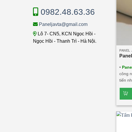
0982.48.63.36
Paneljavta@gmail.com
Lô 7- CN5, KCN Ngọc Hồi -
Ngọc Hồi - Thanh Trì - Hà Nội.
PANEL 
Panel
•
Pane
công n
tiến n
lượng,
vật li
thống.
tính t
8:2012
nhẹ. C
cháy. •
dày tô