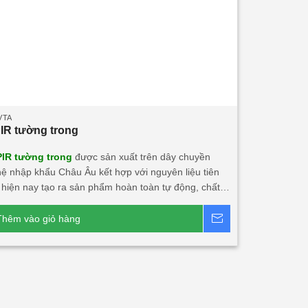
VTA
PIR tường trong
PIR tường trong
được sản xuất trên dây chuyền
ệ nhập khẩu Châu Âu kết hợp với nguyên liệu tiên
t hiện nay tạo ra sản phẩm hoàn toàn tự động, chất
hẩm mỹ, an toàn với người dùng và môi trường. • Là
 công nghệ mới có thể thay thế những vật liệu truyền
Thêm vào giỏ hàng
Báo giá
 Panel PIR (Polyisocyanurate) Javta được kiểm định
n vẹn và cách nhiệt đạt tiêu chuẩn TCVN 9311-
EI15 ÷ EI45 • Panel PIR tường trong hay còn gọi là
ng, trần công trình, rất chắc chắn và nhẹ. Có khả
h âm, cách nhiệt, kháng khuẩn, kháng cháy. • Ngàm
U kín khít. • Độ dày tôn/inox từ 0.40mm ÷ 0.70mm. •