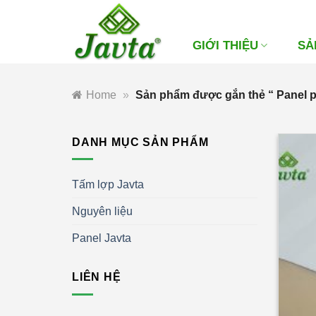
Bỏ
qua
nội
GIỚI THIỆU
SẢ
dung
Home
»
Sản phẩm được gắn thẻ “ Panel 
DANH MỤC SẢN PHẨM
Tấm lợp Javta
Nguyên liệu
Panel Javta
LIÊN HỆ