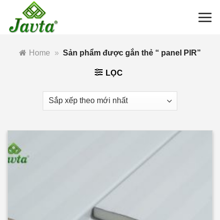
Bỏ
qua
nội
dung
Home
»
Sản phẩm được gắn thẻ “ panel PIR”
LỌC