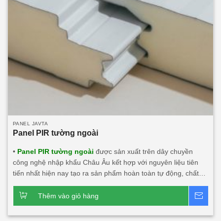
PANEL JAVTA
Panel PIR tường ngoài
•
Panel PIR tường ngoài
được sản xuất trên dây chuyền
công nghệ nhập khẩu Châu Âu kết hợp với nguyên liệu tiên
tiến nhất hiện nay tạo ra sản phẩm hoàn toàn tự động, chất
lượng, thẩm mỹ, an toàn với người dùng và môi trường. • Là
vật liệu công nghệ mới có thể thay thế những vật liệu truyền
Thêm vào giỏ hàng
Bá
thống. • Panel PIR (Polyisocyanurate) Javta được kiểm định
tính toàn vẹn và cách nhiệt đạt tiêu chuẩn TCVN 9311-8:2012: