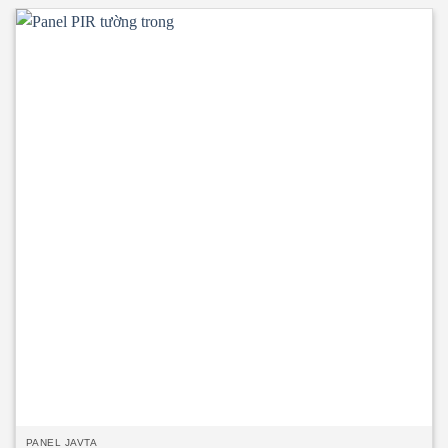
EI15 ÷ EI45 • Panel PIR tường ngoài rất chắc chắn và nhẹ. Có
khả năng cách âm, cách nhiệt, kháng khuẩn, kháng cháy. •
Ngàm liên kết Z kín khít, thoát nước tuyệt đối. • Độ dày
tôn/inox từ 0.40mm ÷ 0.70mm. • Độ dày PIR
40mm/50mm/75mm/100mm • Nhiệt độ tương thích đến
o
-20
C.
PANEL JAVTA