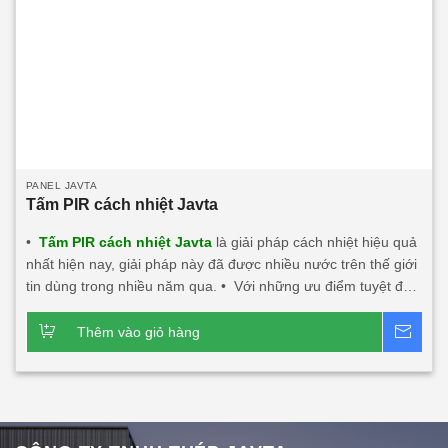
PANEL JAVTA
Tấm PIR cách nhiệt Javta
•
Tấm PIR cách nhiệt Javta
là giải pháp cách nhiệt hiệu quả
nhất hiện nay, giải pháp này đã được nhiều nước trên thế giới
tin dùng trong nhiều năm qua. • Với những ưu điểm tuyệt đối
về khả năng chống nóng, chống nóng hướng tây, cách âm,
cách nhiệt, chống cháy, chống nước, chống ẩm. • Tấm PIR
Thêm vào giỏ hàng
Bá
cách nhiệt Javta: Nhẹ, độ bền tốt dễ dàng thi công lắp đặt
nhất là các công trình trên cao. • Độ dày tấm từ
0
40mm÷200mm • Nhiệt độ tương thích đến -50
C