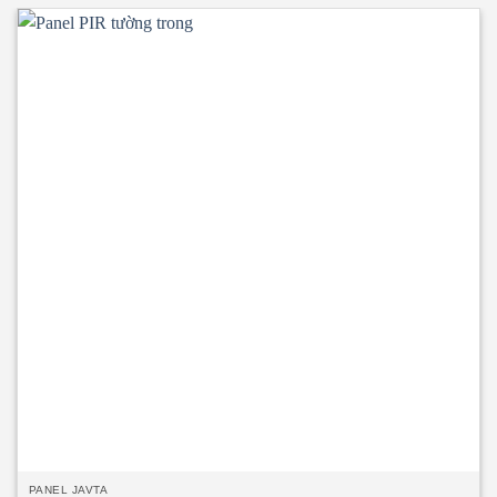
EI15 ÷ EI45 • Panel PIR tường ngoài rất chắc chắn và nhẹ. Có
khả năng cách âm, cách nhiệt, kháng khuẩn, kháng cháy. •
Ngàm liên kết Z kín khít, thoát nước tuyệt đối. • Độ dày
tôn/inox từ 0.40mm ÷ 0.70mm. • Độ dày PIR
40mm/50mm/75mm/100mm • Nhiệt độ tương thích đến
o
-20
C.
PANEL JAVTA