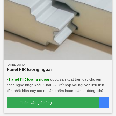
PANEL JAVTA
Panel PIR tường ngoài
•
Panel PIR tường ngoài
được sản xuất trên dây chuyền
công nghệ nhập khẩu Châu Âu kết hợp với nguyên liệu tiên
tiến nhất hiện nay tạo ra sản phẩm hoàn toàn tự động, chất
lượng, thẩm mỹ, an toàn với người dùng và môi trường. • Là
vật liệu công nghệ mới có thể thay thế những vật liệu truyền
Thêm vào giỏ hàng
Bá
thống. • Panel PIR (Polyisocyanurate) Javta được kiểm định
tính toàn vẹn và cách nhiệt đạt tiêu chuẩn TCVN 9311-8:2012: