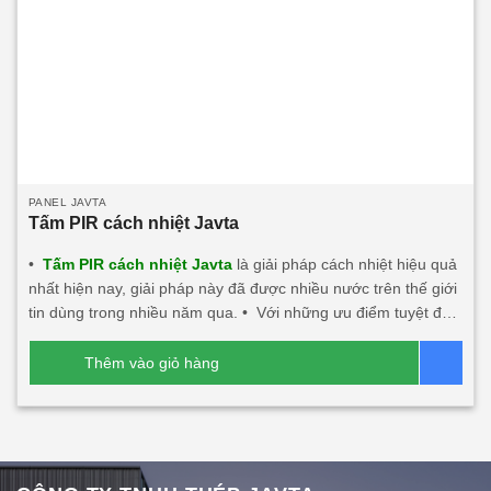
PANEL JAVTA
Tấm PIR cách nhiệt Javta
•
Tấm PIR cách nhiệt Javta
là giải pháp cách nhiệt hiệu quả
nhất hiện nay, giải pháp này đã được nhiều nước trên thế giới
tin dùng trong nhiều năm qua. • Với những ưu điểm tuyệt đối
về khả năng chống nóng, chống nóng hướng tây, cách âm,
cách nhiệt, chống cháy, chống nước, chống ẩm. • Tấm PIR
Thêm vào giỏ hàng
Bá
cách nhiệt Javta: Nhẹ, độ bền tốt dễ dàng thi công lắp đặt
nhất là các công trình trên cao. • Độ dày tấm từ
0
40mm÷200mm • Nhiệt độ tương thích đến -50
C