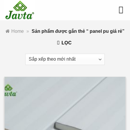
Bỏ
qua
nội
dung
Home
»
Sản phẩm được gắn thẻ “ panel pu giá rẻ”
LỌC