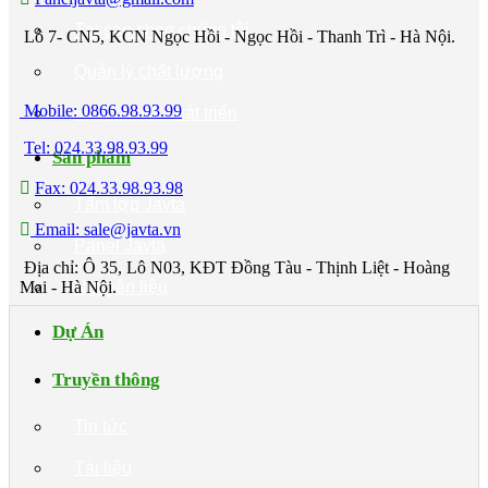
Tại sao chọn chúng tôi
Lô 7- CN5, KCN Ngọc Hồi - Ngọc Hồi - Thanh Trì - Hà Nội.
Quản lý chất lượng
Mobile: 0866.98.93.99
Hợp tác và Phát triển
Tel: 024.33.98.93.99
Sản phẩm
Fax: 024.33.98.93.98
Tấm lợp Javta
Email: sale@javta.vn
Panel Javta
Địa chỉ: Ô 35, Lô N03, KĐT Đồng Tàu - Thịnh Liệt - Hoàng
Mai - Hà Nội.
Nguyên liệu
Dự Án
Truyền thông
Tin tức
Tài liệu