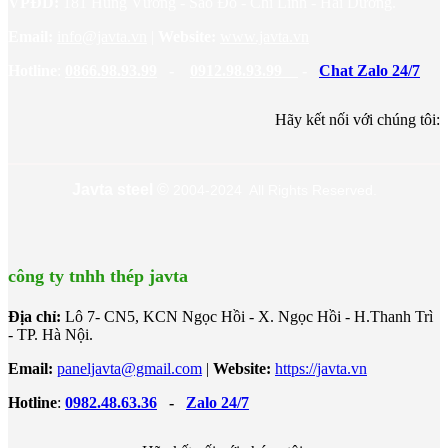
VPĐD:
181 Hùng Vương - Sao Đỏ - Chí Linh - Hải Dương.
Email:
info@javta.vn
|
Website
:
www.javta.vn
Hotline
:
0866.98.93.99
-
0912.98.93.99
-
Chat Zalo 24/7
Hãy kết nối với chúng tôi:
Javta steel
©
2004-2024 All Rights Reserved.
công ty tnhh thép javta
Địa chỉ:
Lô 7- CN5, KCN Ngọc Hồi - X. Ngọc Hồi - H.Thanh Trì
- TP. Hà Nội.
Email:
paneljavta@gmail.com
|
Website
:
https://javta.vn
Hotline
:
0982.48.63.36
-
Zalo 24/7