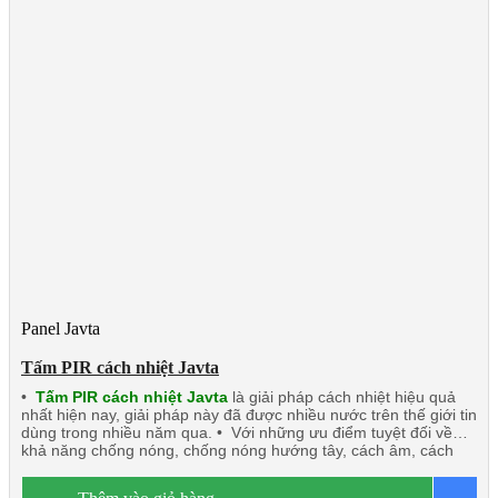
Panel Javta
Tấm PIR cách nhiệt Javta
•
Tấm PIR cách nhiệt Javta
là giải pháp cách nhiệt hiệu quả
nhất hiện nay, giải pháp này đã được nhiều nước trên thế giới tin
dùng trong nhiều năm qua. • Với những ưu điểm tuyệt đối về
khả năng chống nóng, chống nóng hướng tây, cách âm, cách
nhiệt, chống cháy, chống nước, chống ẩm. • Tấm PIR cách
nhiệt Javta: Nhẹ, độ bền tốt dễ dàng thi công lắp đặt nhất là các