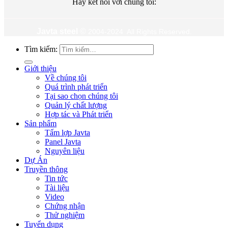
Hãy kết nối với chúng tôi:
Javta steel
©
2004-2024 All Rights Reserved.
Tìm kiếm:
Giới thiệu
Về chúng tôi
Quá trình phát triển
Tại sao chọn chúng tôi
Quản lý chất lượng
Hợp tác và Phát triển
Sản phẩm
Tấm lợp Javta
Panel Javta
Nguyên liệu
Dự Án
Truyền thông
Tin tức
Tài liệu
Video
Chứng nhận
Thử nghiệm
Tuyển dụng