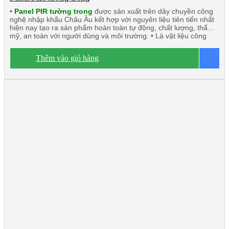
•
Panel PIR tường trong
được sản xuất trên dây chuyền công
nghệ nhập khẩu Châu Âu kết hợp với nguyên liệu tiên tiến nhất
hiện nay tạo ra sản phẩm hoàn toàn tự động, chất lượng, thẩm
mỹ, an toàn với người dùng và môi trường. • Là vật liệu công
nghệ mới có thể thay thế những vật liệu truyền thống. • Panel
PIR (Polyisocyanurate) Javta được kiểm định tính toàn vẹn và
Thêm vào giỏ hàng
B
cách nhiệt đạt tiêu chuẩn TCVN 9311-8:2012: EI15 ÷ EI45 •
Panel PIR tường trong hay còn gọi là vách trong, trần công trình,
rất chắc chắn và nhẹ. Có khả năng cách âm, cách nhiệt, kháng
khuẩn, kháng cháy. • Ngàm liên kết U kín khít. • Độ dày tôn/inox
từ 0.40mm ÷ 0.70mm. • Độ dày PIR từ 40mm÷200mm • Nhiệt độ
o
tương thích đến -50
C.