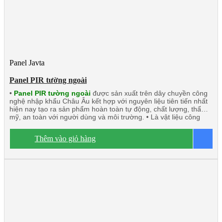
Panel Javta
Panel PIR tường ngoài
•
Panel PIR tường ngoài
được sản xuất trên dây chuyền công
nghệ nhập khẩu Châu Âu kết hợp với nguyên liệu tiên tiến nhất
hiện nay tạo ra sản phẩm hoàn toàn tự động, chất lượng, thẩm
mỹ, an toàn với người dùng và môi trường. • Là vật liệu công
nghệ mới có thể thay thế những vật liệu truyền thống. • Panel
PIR (Polyisocyanurate) Javta được kiểm định tính toàn vẹn và
Thêm vào giỏ hàng
B
cách nhiệt đạt tiêu chuẩn TCVN 9311-8:2012: EI15 ÷ EI45 •
Panel PIR tường ngoài rất chắc chắn và nhẹ. Có khả năng cách
âm, cách nhiệt, kháng khuẩn, kháng cháy. • Ngàm liên kết Z kín
khít, thoát nước tuyệt đối. • Độ dày tôn/inox từ 0.40mm ÷
0.70mm. • Độ dày PIR 40mm/50mm/75mm/100mm • Nhiệt độ
o
tương thích đến -20
C.