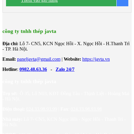
Thêm vào giỏ hàng
B
công trình trên cao. • Độ dày tấm từ 40mm÷200mm • Nhiệt độ
0
tương thích đến -50
C
công ty tnhh thép javta
Địa chỉ:
Lô 7- CN5, KCN Ngọc Hồi - X. Ngọc Hồi - H.Thanh Trì
- TP. Hà Nội.
Email:
paneljavta@gmail.com
|
Website
:
https://javta.vn
Hotline
:
0982.48.63.36
-
Zalo 24/7
công ty tnhh thép javta
Trụ sở:
Ô 35, Lô N03, KĐT Đồng Tàu - Thịnh Liệt - Hoàng Mai
- Hà Nội.
Điện thoại:
024.33.98.93.99
|
Fax
:
024.33.98.93.98
Nhà máy:
Lô 7- CN5, KCN Ngọc Hồi - Ngọc Hồi - Thanh Trì -
Hà Nội.