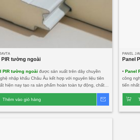
JAVTA
PANEL JA
 PIR tường ngoài
Panel 
l PIR tường ngoài
được sản xuất trên dây chuyền
•
Panel 
ghệ nhập khẩu Châu Âu kết hợp với nguyên liệu tiên
công ngh
hất hiện nay tạo ra sản phẩm hoàn toàn tự động, chất
tiến nhấ
 thẩm mỹ, an toàn với người dùng và môi trường. • Là
lượng, t
ệu công nghệ mới có thể thay thế những vật liệu truyền
vật liệu
Thêm vào giỏ hàng
Báo giá
 • Panel PIR (Polyisocyanurate) Javta được kiểm định
thống. •
oàn vẹn và cách nhiệt đạt tiêu chuẩn TCVN 9311-
tính toà
: EI15 ÷ EI45 • Panel PIR tường ngoài rất chắc chắn và
8:2012: 
ó khả năng cách âm, cách nhiệt, kháng khuẩn, kháng
vách tro
 Ngàm liên kết Z kín khít, thoát nước tuyệt đối. • Độ
năng các
n/inox từ 0.40mm ÷ 0.70mm. • Độ dày PIR
liên kết 