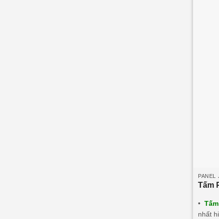
40mm/
o
-20
C.
PANEL 
Tấm P
•
Tấm 
nhất h