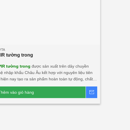
VTA
PIR tường trong
PIR tường trong
được sản xuất trên dây chuyền
ệ nhập khẩu Châu Âu kết hợp với nguyên liệu tiên
t hiện nay tạo ra sản phẩm hoàn toàn tự động, chất
hẩm mỹ, an toàn với người dùng và môi trường. • Là
 công nghệ mới có thể thay thế những vật liệu truyền
Thêm vào giỏ hàng
Báo giá
 Panel PIR (Polyisocyanurate) Javta được kiểm định
n vẹn và cách nhiệt đạt tiêu chuẩn TCVN 9311-
EI15 ÷ EI45 • Panel PIR tường trong hay còn gọi là
ng, trần công trình, rất chắc chắn và nhẹ. Có khả
h âm, cách nhiệt, kháng khuẩn, kháng cháy. • Ngàm
U kín khít. • Độ dày tôn/inox từ 0.40mm ÷ 0.70mm. •