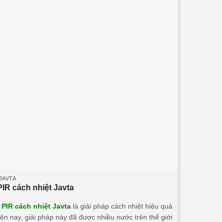
50mm/75mm/100mm • Nhiệt độ tương thích đến
Độ dày P
o
-50
C.
JAVTA
IR cách nhiệt Javta
PIR cách nhiệt Javta
là giải pháp cách nhiệt hiệu quả
iện nay, giải pháp này đã được nhiều nước trên thế giới