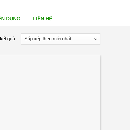
ỂN DỤNG
LIÊN HỆ
Đã
 kết quả
sắp
xếp
theo
mới
nhất