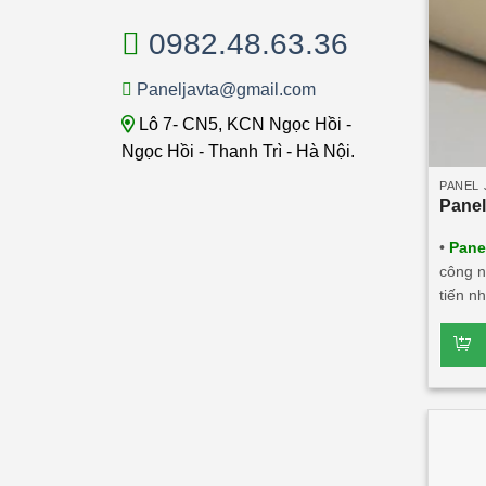
0982.48.63.36
Paneljavta@gmail.com
Lô 7- CN5, KCN Ngọc Hồi -
Ngọc Hồi - Thanh Trì - Hà Nội.
PANEL 
Panel
•
Pane
công n
tiến n
lượng,
vật li
thống.
tính t
8:2012
nhẹ. C
cháy. •
dày tô