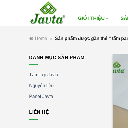
Bỏ
qua
nội
GIỚI THIỆU
SẢ
dung
Home
»
Sản phẩm được gắn thẻ “ tấm pan
DANH MỤC SẢN PHẨM
Tấm lợp Javta
Nguyên liệu
Panel Javta
LIÊN HỆ