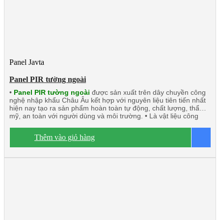
Panel Javta
Panel PIR tường ngoài
•
Panel PIR tường ngoài
được sản xuất trên dây chuyền công
nghệ nhập khẩu Châu Âu kết hợp với nguyên liệu tiên tiến nhất
hiện nay tạo ra sản phẩm hoàn toàn tự động, chất lượng, thẩm
mỹ, an toàn với người dùng và môi trường. • Là vật liệu công
nghệ mới có thể thay thế những vật liệu truyền thống. • Panel
PIR (Polyisocyanurate) Javta được kiểm định tính toàn vẹn và
Thêm vào giỏ hàng
B
cách nhiệt đạt tiêu chuẩn TCVN 9311-8:2012: EI15 ÷ EI45 •
Panel PIR tường ngoài rất chắc chắn và nhẹ. Có khả năng cách
âm, cách nhiệt, kháng khuẩn, kháng cháy. • Ngàm liên kết Z kín
khít, thoát nước tuyệt đối. • Độ dày tôn/inox từ 0.40mm ÷
0.70mm. • Độ dày PIR 40mm/50mm/75mm/100mm • Nhiệt độ
o
tương thích đến -20
C.