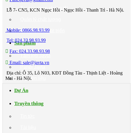
Tại sao chọn chúng tôi
Lô 7- CN5, KCN Ngọc Hồi - Ngọc Hồi - Thanh Trì - Hà Nội.
Quản lý chất lượng
Mobile: 0866.98.93.99
Hợp tác và Phát triển
Tel: 024.33.98.93.99
Sản phẩm
Fax: 024.33.98.93.98
Tấm lợp Javta
Email: sale@javta.vn
Panel Javta
Địa chỉ: Ô 35, Lô N03, KĐT Đồng Tàu - Thịnh Liệt - Hoàng
Mai - Hà Nội.
Nguyên liệu
Dự Án
Truyền thông
Tin tức
Tài liệu