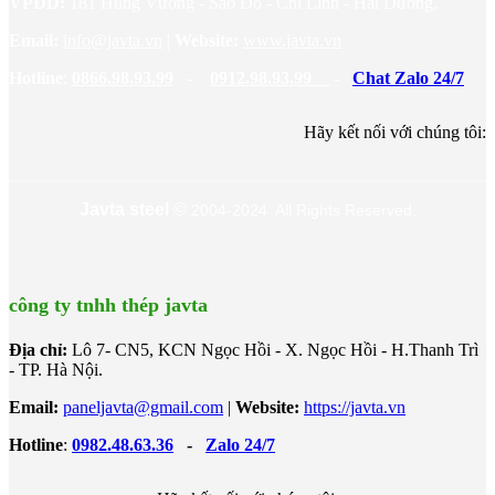
VPĐD:
181 Hùng Vương - Sao Đỏ - Chí Linh - Hải Dương.
Email:
info@javta.vn
|
Website
:
www.javta.vn
Hotline
:
0866.98.93.99
-
0912.98.93.99
-
Chat Zalo 24/7
Hãy kết nối với chúng tôi:
Javta steel
©
2004-2024 All Rights Reserved.
công ty tnhh thép javta
Địa chỉ:
Lô 7- CN5, KCN Ngọc Hồi - X. Ngọc Hồi - H.Thanh Trì
- TP. Hà Nội.
Email:
paneljavta@gmail.com
|
Website
:
https://javta.vn
Hotline
:
0982.48.63.36
-
Zalo 24/7