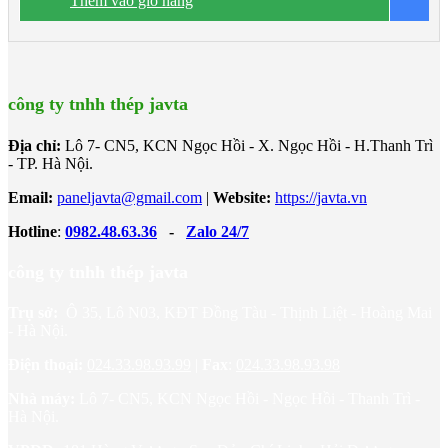
Thêm vào giỏ hàng
B
công trình trên cao. • Độ dày tấm từ 40mm÷200mm • Nhiệt độ
0
tương thích đến -50
C
công ty tnhh thép javta
Địa chỉ:
Lô 7- CN5, KCN Ngọc Hồi - X. Ngọc Hồi - H.Thanh Trì
- TP. Hà Nội.
Email:
paneljavta@gmail.com
|
Website
:
https://javta.vn
Hotline
:
0982.48.63.36
-
Zalo 24/7
công ty tnhh thép javta
Trụ sở:
Ô 35, Lô N03, KĐT Đồng Tàu - Thịnh Liệt - Hoàng Mai
- Hà Nội.
Điện thoại:
024.33.98.93.99
|
Fax
:
024.33.98.93.98
Nhà máy:
Lô 7- CN5, KCN Ngọc Hồi - Ngọc Hồi - Thanh Trì -
Hà Nội.