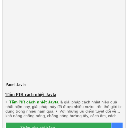
Panel Javta
Tấm PIR cách nhiệt Javta
•
Tấm PIR cách nhiệt Javta
là giải pháp cách nhiệt hiệu quả
nhất hiện nay, giải pháp này đã được nhiều nước trên thế giới tin
dùng trong nhiều năm qua. • Với những ưu điểm tuyệt đối về
khả năng chống nóng, chống nóng hướng tây, cách âm, cách
nhiệt, chống cháy, chống nước, chống ẩm. • Tấm PIR cách
nhiệt Javta: Nhẹ, độ bền tốt dễ dàng thi công lắp đặt nhất là các