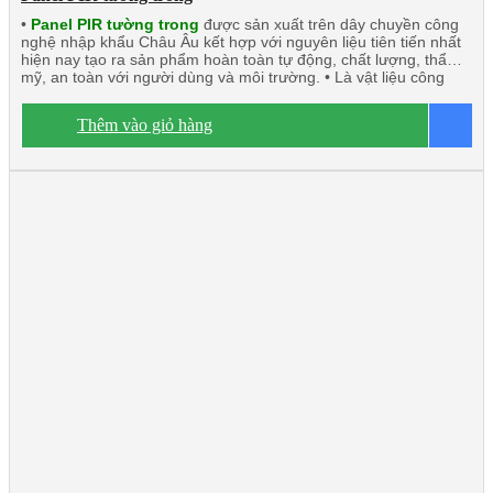
•
Panel PIR tường trong
được sản xuất trên dây chuyền công
nghệ nhập khẩu Châu Âu kết hợp với nguyên liệu tiên tiến nhất
hiện nay tạo ra sản phẩm hoàn toàn tự động, chất lượng, thẩm
mỹ, an toàn với người dùng và môi trường. • Là vật liệu công
nghệ mới có thể thay thế những vật liệu truyền thống. • Panel
PIR (Polyisocyanurate) Javta được kiểm định tính toàn vẹn và
Thêm vào giỏ hàng
B
cách nhiệt đạt tiêu chuẩn TCVN 9311-8:2012: EI15 ÷ EI45 •
Panel PIR tường trong hay còn gọi là vách trong, trần công trình,
rất chắc chắn và nhẹ. Có khả năng cách âm, cách nhiệt, kháng
khuẩn, kháng cháy. • Ngàm liên kết U kín khít. • Độ dày tôn/inox
từ 0.40mm ÷ 0.70mm. • Độ dày PIR từ 40mm÷200mm • Nhiệt độ
o
tương thích đến -50
C.