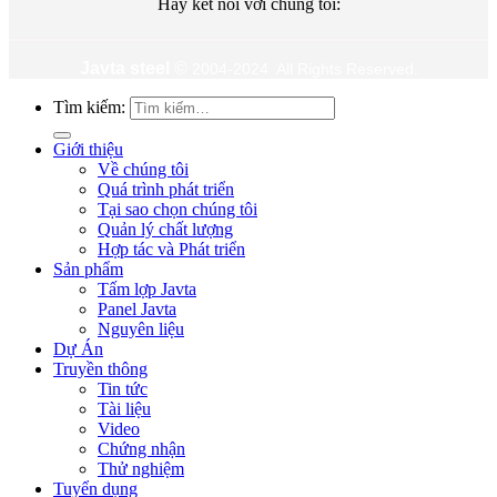
Hãy kết nối với chúng tôi:
Javta steel
©
2004-2024 All Rights Reserved.
Tìm kiếm:
Giới thiệu
Về chúng tôi
Quá trình phát triển
Tại sao chọn chúng tôi
Quản lý chất lượng
Hợp tác và Phát triển
Sản phẩm
Tấm lợp Javta
Panel Javta
Nguyên liệu
Dự Án
Truyền thông
Tin tức
Tài liệu
Video
Chứng nhận
Thử nghiệm
Tuyển dụng