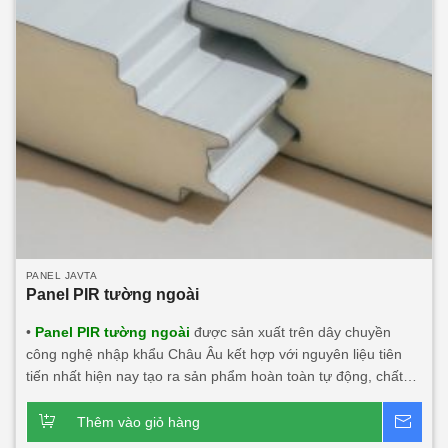
PANEL JAVTA
Panel PIR tường ngoài
•
Panel PIR tường ngoài
được sản xuất trên dây chuyền
công nghệ nhập khẩu Châu Âu kết hợp với nguyên liệu tiên
tiến nhất hiện nay tạo ra sản phẩm hoàn toàn tự động, chất
lượng, thẩm mỹ, an toàn với người dùng và môi trường. • Là
vật liệu công nghệ mới có thể thay thế những vật liệu truyền
Thêm vào giỏ hàng
Bá
thống. • Panel PIR (Polyisocyanurate) Javta được kiểm định