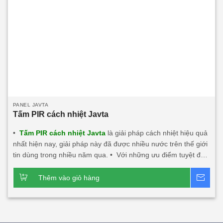
PANEL JAVTA
Tấm PIR cách nhiệt Javta
•
Tấm PIR cách nhiệt Javta
là giải pháp cách nhiệt hiệu quả
nhất hiện nay, giải pháp này đã được nhiều nước trên thế giới
tin dùng trong nhiều năm qua. • Với những ưu điểm tuyệt đối
về khả năng chống nóng, chống nóng hướng tây, cách âm,
cách nhiệt, chống cháy, chống nước, chống ẩm. • Tấm PIR
Thêm vào giỏ hàng
Bá
cách nhiệt Javta: Nhẹ, độ bền tốt dễ dàng thi công lắp đặt
nhất là các công trình trên cao. • Độ dày tấm từ
0
40mm÷200mm • Nhiệt độ tương thích đến -50
C