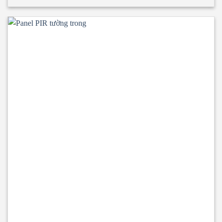
tính toàn vẹn và cách nhiệt đạt tiêu chuẩn TCVN 9311-8:2012:
EI15 ÷ EI45 • Panel PIR tường ngoài rất chắc chắn và nhẹ. Có
khả năng cách âm, cách nhiệt, kháng khuẩn, kháng cháy. •
Ngàm liên kết Z kín khít, thoát nước tuyệt đối. • Độ dày
tôn/inox từ 0.40mm ÷ 0.70mm. • Độ dày PIR
40mm/50mm/75mm/100mm • Nhiệt độ tương thích đến
o
-20
C.