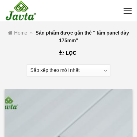
Bỏ
qua
nội
dung
Home
»
Sản phẩm được gắn thẻ “ tấm panel dày
175mm”
LỌC