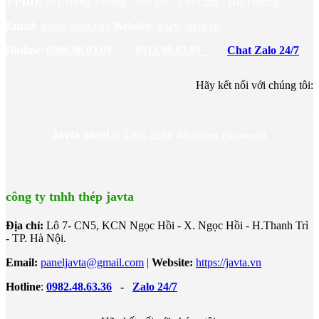
VPĐD:
181 Hùng Vương - Sao Đỏ - Chí Linh - Hải Dương.
Email:
info@javta.vn
|
Website
:
www.javta.vn
Hotline
:
0866.98.93.99
-
0912.98.93.99
-
Chat Zalo 24/7
Hãy kết nối với chúng tôi:
Javta steel
©
2004-2024 All Rights Reserved.
công ty tnhh thép javta
Địa chỉ:
Lô 7- CN5, KCN Ngọc Hồi - X. Ngọc Hồi - H.Thanh Trì
- TP. Hà Nội.
Email:
paneljavta@gmail.com
|
Website
:
https://javta.vn
Hotline
:
0982.48.63.36
-
Zalo 24/7