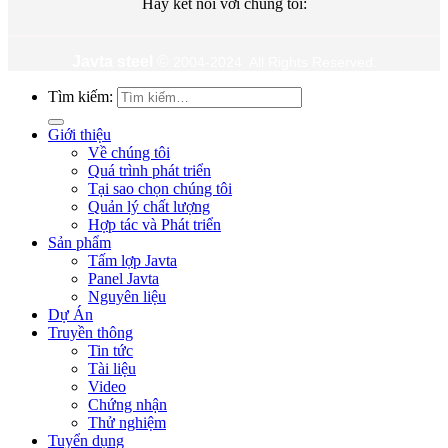
Hãy kết nối với chúng tôi:
Javta steel
©
2004-2024 All Rights Reserved.
Tìm kiếm:
Giới thiệu
Về chúng tôi
Quá trình phát triển
Tại sao chọn chúng tôi
Quản lý chất lượng
Hợp tác và Phát triển
Sản phẩm
Tấm lợp Javta
Panel Javta
Nguyên liệu
Dự Án
Truyền thông
Tin tức
Tài liệu
Video
Chứng nhận
Thử nghiệm
Tuyển dụng