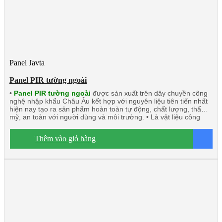
Panel Javta
Panel PIR tường ngoài
•
Panel PIR tường ngoài
được sản xuất trên dây chuyền công
nghệ nhập khẩu Châu Âu kết hợp với nguyên liệu tiên tiến nhất
hiện nay tạo ra sản phẩm hoàn toàn tự động, chất lượng, thẩm
mỹ, an toàn với người dùng và môi trường. • Là vật liệu công
nghệ mới có thể thay thế những vật liệu truyền thống. • Panel
PIR (Polyisocyanurate) Javta được kiểm định tính toàn vẹn và
Thêm vào giỏ hàng
B
cách nhiệt đạt tiêu chuẩn TCVN 9311-8:2012: EI15 ÷ EI45 •
Panel PIR tường ngoài rất chắc chắn và nhẹ. Có khả năng cách
âm, cách nhiệt, kháng khuẩn, kháng cháy. • Ngàm liên kết Z kín
khít, thoát nước tuyệt đối. • Độ dày tôn/inox từ 0.40mm ÷
0.70mm. • Độ dày PIR 40mm/50mm/75mm/100mm • Nhiệt độ
o
tương thích đến -20
C.