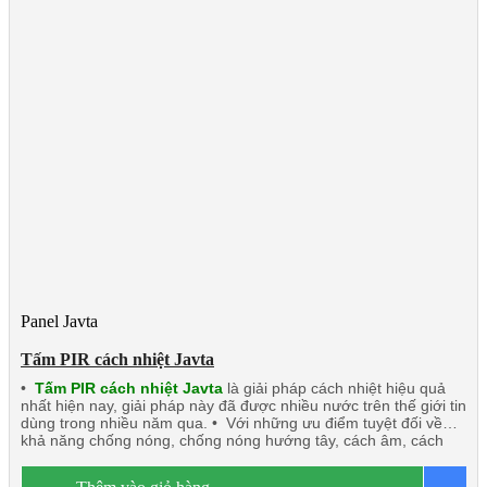
Panel Javta
Tấm PIR cách nhiệt Javta
•
Tấm PIR cách nhiệt Javta
là giải pháp cách nhiệt hiệu quả
nhất hiện nay, giải pháp này đã được nhiều nước trên thế giới tin
dùng trong nhiều năm qua. • Với những ưu điểm tuyệt đối về
khả năng chống nóng, chống nóng hướng tây, cách âm, cách
nhiệt, chống cháy, chống nước, chống ẩm. • Tấm PIR cách
nhiệt Javta: Nhẹ, độ bền tốt dễ dàng thi công lắp đặt nhất là các