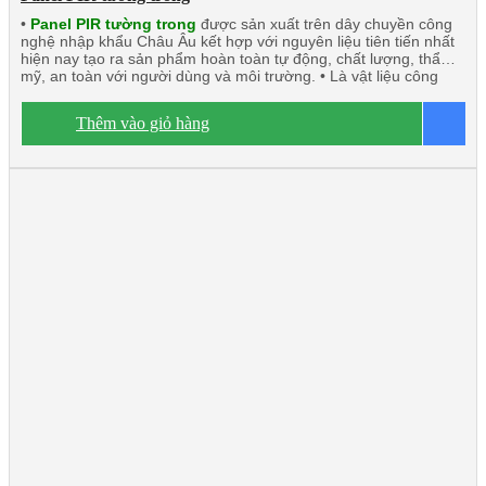
•
Panel PIR tường trong
được sản xuất trên dây chuyền công
nghệ nhập khẩu Châu Âu kết hợp với nguyên liệu tiên tiến nhất
hiện nay tạo ra sản phẩm hoàn toàn tự động, chất lượng, thẩm
mỹ, an toàn với người dùng và môi trường. • Là vật liệu công
nghệ mới có thể thay thế những vật liệu truyền thống. • Panel
PIR (Polyisocyanurate) Javta được kiểm định tính toàn vẹn và
Thêm vào giỏ hàng
B
cách nhiệt đạt tiêu chuẩn TCVN 9311-8:2012: EI15 ÷ EI45 •
Panel PIR tường trong hay còn gọi là vách trong, trần công trình,
rất chắc chắn và nhẹ. Có khả năng cách âm, cách nhiệt, kháng
khuẩn, kháng cháy. • Ngàm liên kết U kín khít. • Độ dày tôn/inox
từ 0.40mm ÷ 0.70mm. • Độ dày PIR từ 40mm÷200mm • Nhiệt độ
o
tương thích đến -50
C.