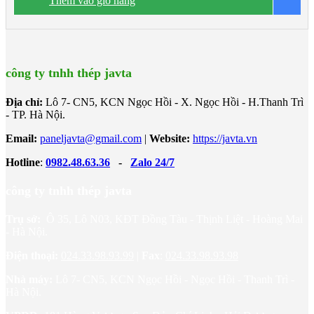
Thêm vào giỏ hàng
B
công trình trên cao. • Độ dày tấm từ 40mm÷200mm • Nhiệt độ
0
tương thích đến -50
C
công ty tnhh thép javta
Địa chỉ:
Lô 7- CN5, KCN Ngọc Hồi - X. Ngọc Hồi - H.Thanh Trì
- TP. Hà Nội.
Email:
paneljavta@gmail.com
|
Website
:
https://javta.vn
Hotline
:
0982.48.63.36
-
Zalo 24/7
công ty tnhh thép javta
Trụ sở:
Ô 35, Lô N03, KĐT Đồng Tàu - Thịnh Liệt - Hoàng Mai
- Hà Nội.
Điện thoại:
024.33.98.93.99
|
Fax
:
024.33.98.93.98
Nhà máy:
Lô 7- CN5, KCN Ngọc Hồi - Ngọc Hồi - Thanh Trì -
Hà Nội.