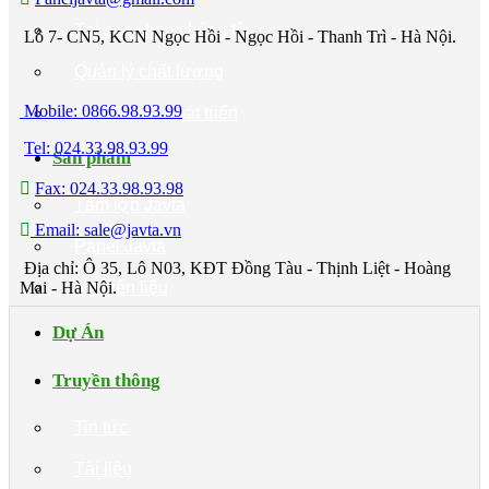
Tại sao chọn chúng tôi
Lô 7- CN5, KCN Ngọc Hồi - Ngọc Hồi - Thanh Trì - Hà Nội.
Quản lý chất lượng
Mobile: 0866.98.93.99
Hợp tác và Phát triển
Tel: 024.33.98.93.99
Sản phẩm
Fax: 024.33.98.93.98
Tấm lợp Javta
Email: sale@javta.vn
Panel Javta
Địa chỉ: Ô 35, Lô N03, KĐT Đồng Tàu - Thịnh Liệt - Hoàng
Mai - Hà Nội.
Nguyên liệu
Dự Án
Truyền thông
Tin tức
Tài liệu