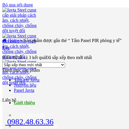
Bỏ qua nội dung
Home
»
Sản phẩm được gắn thẻ “ Tấm Panel PIR phòng y tế”
Lọc
Hiển thị tất cả 3 kết quả
Đã sắp xếp theo mới nhất
Danh mục sản phẩm
Tấm lợp Javta
Nguyên liệu
Panel Javta
Liên hệ
Giới thiệu
Về chúng tôi
0982.48.63.36
Quá trình phát triển