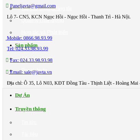
Paneljavta@gmail.com
Tại sao chọn chúng tôi
Lô 7- CN5, KCN Ngọc Hồi - Ngọc Hồi - Thanh Trì - Hà Nội.
Quản lý chất lượng
Hợp tác và Phát triển
Mobile: 0866.98.93.99
Sản phẩm
Tel: 024.33.98.93.99
Tấm lợp Javta
Fax: 024.33.98.93.98
Panel Javta
Email: sale@javta.vn
Nguyên liệu
Địa chỉ: Ô 35, Lô N03, KĐT Đồng Tàu - Thịnh Liệt - Hoàng Mai 
Dự Án
Truyền thông
Tin tức
Tài liệu