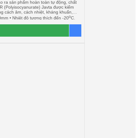
ạo ra sản phẩm hoàn toàn tự động, chất
PIR (Polyisocyanurate) Javta được kiểm
ng cách âm, cách nhiệt, kháng khuẩn,
o
0mm • Nhiệt độ tương thích đến -20
C.
Báo giá