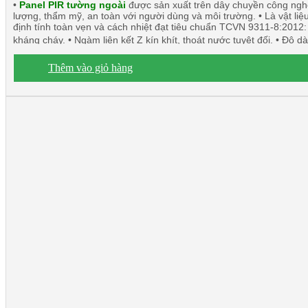
•
Panel PIR tường ngoài
được sản xuất trên dây chuyền công nghệ
lượng, thẩm mỹ, an toàn với người dùng và môi trường. • Là vật liệ
định tính toàn vẹn và cách nhiệt đạt tiêu chuẩn TCVN 9311-8:2012:
kháng cháy. • Ngàm liên kết Z kín khít, thoát nước tuyệt đối. •
Thêm vào giỏ hàng