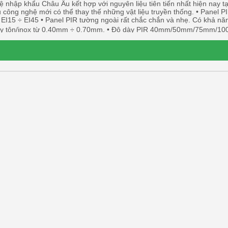
 nhập khẩu Châu Âu kết hợp với nguyên liệu tiên tiến nhất hiện nay t
u công nghệ mới có thể thay thế những vật liệu truyền thống. • Panel 
 EI15 ÷ EI45 • Panel PIR tường ngoài rất chắc chắn và nhẹ. Có khả nă
 Độ dày tôn/inox từ 0.40mm ÷ 0.70mm. • Độ dày PIR 40mm/50mm/75mm/10