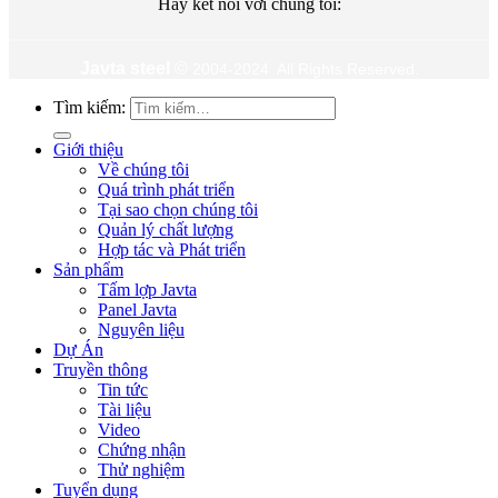
Hãy kết nối với chúng tôi:
Javta steel
©
2004-2024 All Rights Reserved.
Tìm kiếm:
Giới thiệu
Về chúng tôi
Quá trình phát triển
Tại sao chọn chúng tôi
Quản lý chất lượng
Hợp tác và Phát triển
Sản phẩm
Tấm lợp Javta
Panel Javta
Nguyên liệu
Dự Án
Truyền thông
Tin tức
Tài liệu
Video
Chứng nhận
Thử nghiệm
Tuyển dụng