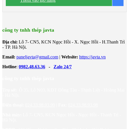
Thêm vào giỏ hàng
B
công trình trên cao. • Độ dày tấm từ 40mm÷200mm • Nhiệt độ
0
tương thích đến -50
C
công ty tnhh thép javta
Địa chỉ:
Lô 7- CN5, KCN Ngọc Hồi - X. Ngọc Hồi - H.Thanh Trì
- TP. Hà Nội.
Email:
paneljavta@gmail.com
|
Website
:
https://javta.vn
Hotline
:
0982.48.63.36
-
Zalo 24/7
công ty tnhh thép javta
Trụ sở:
Ô 35, Lô N03, KĐT Đồng Tàu - Thịnh Liệt - Hoàng Mai
- Hà Nội.
Điện thoại:
024.33.98.93.99
|
Fax
:
024.33.98.93.98
Nhà máy:
Lô 7- CN5, KCN Ngọc Hồi - Ngọc Hồi - Thanh Trì -
Hà Nội.