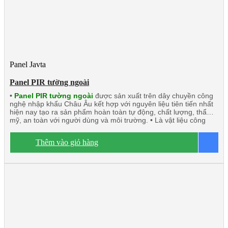
Panel Javta
Panel PIR tường ngoài
•
Panel PIR tường ngoài
được sản xuất trên dây chuyền công
nghệ nhập khẩu Châu Âu kết hợp với nguyên liệu tiên tiến nhất
hiện nay tạo ra sản phẩm hoàn toàn tự động, chất lượng, thẩm
mỹ, an toàn với người dùng và môi trường. • Là vật liệu công
nghệ mới có thể thay thế những vật liệu truyền thống. • Panel
PIR (Polyisocyanurate) Javta được kiểm định tính toàn vẹn và
Thêm vào giỏ hàng
B
cách nhiệt đạt tiêu chuẩn TCVN 9311-8:2012: EI15 ÷ EI45 •
Panel PIR tường ngoài rất chắc chắn và nhẹ. Có khả năng cách
âm, cách nhiệt, kháng khuẩn, kháng cháy. • Ngàm liên kết Z kín
khít, thoát nước tuyệt đối. • Độ dày tôn/inox từ 0.40mm ÷
0.70mm. • Độ dày PIR 40mm/50mm/75mm/100mm • Nhiệt độ
o
tương thích đến -20
C.