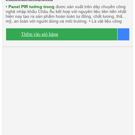
•
Panel PIR tường trong
được sản xuất trên dây chuyền công
nghệ nhập khẩu Châu Âu kết hợp với nguyên liệu tiên tiến nhất
hiện nay tạo ra sản phẩm hoàn toàn tự động, chất lượng, thẩm
mỹ, an toàn với người dùng và môi trường. • Là vật liệu công
nghệ mới có thể thay thế những vật liệu truyền thống. • Panel
PIR (Polyisocyanurate) Javta được kiểm định tính toàn vẹn và
Thêm vào giỏ hàng
B
cách nhiệt đạt tiêu chuẩn TCVN 9311-8:2012: EI15 ÷ EI45 •
Panel PIR tường trong hay còn gọi là vách trong, trần công trình,
rất chắc chắn và nhẹ. Có khả năng cách âm, cách nhiệt, kháng
khuẩn, kháng cháy. • Ngàm liên kết U kín khít. • Độ dày tôn/inox
từ 0.40mm ÷ 0.70mm. • Độ dày PIR từ 40mm÷200mm • Nhiệt độ
o
tương thích đến -50
C.