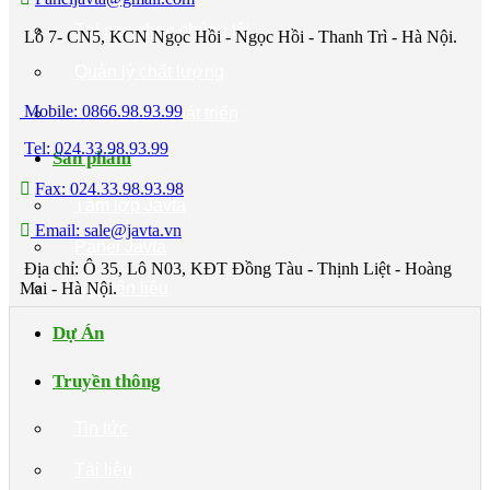
Tại sao chọn chúng tôi
Lô 7- CN5, KCN Ngọc Hồi - Ngọc Hồi - Thanh Trì - Hà Nội.
Quản lý chất lượng
Mobile: 0866.98.93.99
Hợp tác và Phát triển
Tel: 024.33.98.93.99
Sản phẩm
Fax: 024.33.98.93.98
Tấm lợp Javta
Email: sale@javta.vn
Panel Javta
Địa chỉ: Ô 35, Lô N03, KĐT Đồng Tàu - Thịnh Liệt - Hoàng
Mai - Hà Nội.
Nguyên liệu
Dự Án
Truyền thông
Tin tức
Tài liệu