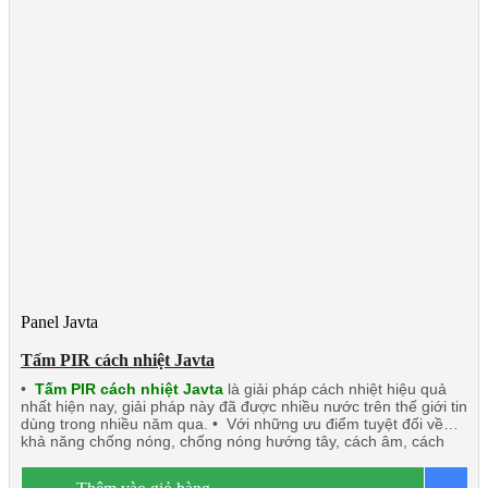
Panel Javta
Tấm PIR cách nhiệt Javta
•
Tấm PIR cách nhiệt Javta
là giải pháp cách nhiệt hiệu quả
nhất hiện nay, giải pháp này đã được nhiều nước trên thế giới tin
dùng trong nhiều năm qua. • Với những ưu điểm tuyệt đối về
khả năng chống nóng, chống nóng hướng tây, cách âm, cách
nhiệt, chống cháy, chống nước, chống ẩm. • Tấm PIR cách
nhiệt Javta: Nhẹ, độ bền tốt dễ dàng thi công lắp đặt nhất là các