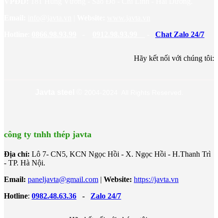
VPĐD:
181 Hùng Vương - Sao Đỏ - Chí Linh - Hải Dương.
Email:
info@javta.vn
|
Website
:
www.javta.vn
Hotline
:
0866.98.93.99
-
0912.98.93.99
-
Chat Zalo 24/7
Hãy kết nối với chúng tôi:
Javta steel
©
2004-2024 All Rights Reserved.
công ty tnhh thép javta
Địa chỉ:
Lô 7- CN5, KCN Ngọc Hồi - X. Ngọc Hồi - H.Thanh Trì
- TP. Hà Nội.
Email:
paneljavta@gmail.com
|
Website
:
https://javta.vn
Hotline
:
0982.48.63.36
-
Zalo 24/7