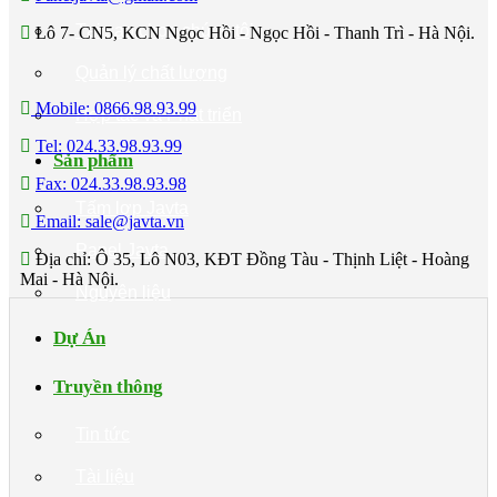
Tại sao chọn chúng tôi
Lô 7- CN5, KCN Ngọc Hồi - Ngọc Hồi - Thanh Trì - Hà Nội.
Quản lý chất lượng
Mobile: 0866.98.93.99
Hợp tác và Phát triển
Tel: 024.33.98.93.99
Sản phẩm
Fax: 024.33.98.93.98
Tấm lợp Javta
Email: sale@javta.vn
Panel Javta
Địa chỉ: Ô 35, Lô N03, KĐT Đồng Tàu - Thịnh Liệt - Hoàng
Mai - Hà Nội.
Nguyên liệu
Dự Án
Truyền thông
Tin tức
Tài liệu