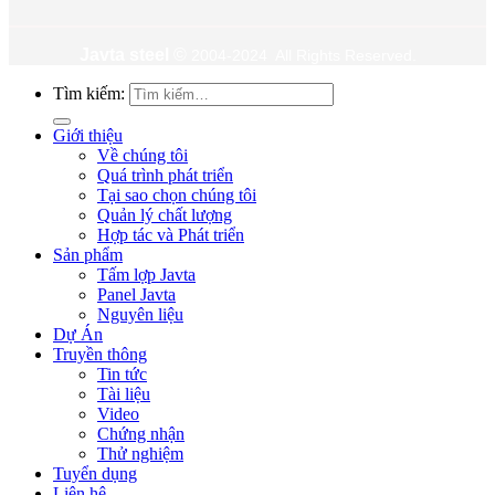
Javta steel
©
2004-2024 All Rights Reserved.
Tìm kiếm:
Giới thiệu
Về chúng tôi
Quá trình phát triển
Tại sao chọn chúng tôi
Quản lý chất lượng
Hợp tác và Phát triển
Sản phẩm
Tấm lợp Javta
Panel Javta
Nguyên liệu
Dự Án
Truyền thông
Tin tức
Tài liệu
Video
Chứng nhận
Thử nghiệm
Tuyển dụng
Liên hệ