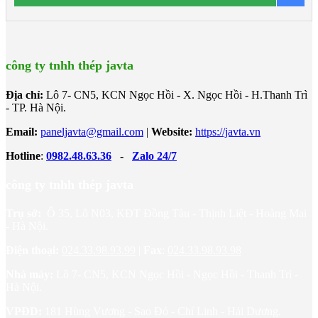
0
tương thích đến -50
C
công ty tnhh thép javta
Địa chỉ:
Lô 7- CN5, KCN Ngọc Hồi - X. Ngọc Hồi - H.Thanh Trì
- TP. Hà Nội.
Email:
paneljavta@gmail.com
|
Website
:
https://javta.vn
Hotline
:
0982.48.63.36
-
Zalo 24/7
công ty tnhh thép javta
Trụ sở:
Ô 35, Lô N03, KĐT Đồng Tàu - Thịnh Liệt - Hoàng Mai
- Hà Nội.
Điện thoại:
024.33.98.93.99
|
Fax
:
024.33.98.93.98
Nhà máy:
Lô 7- CN5, KCN Ngọc Hồi - Ngọc Hồi - Thanh Trì -
Hà Nội.
VPĐD:
181 Hùng Vương - Sao Đỏ - Chí Linh - Hải Dương.