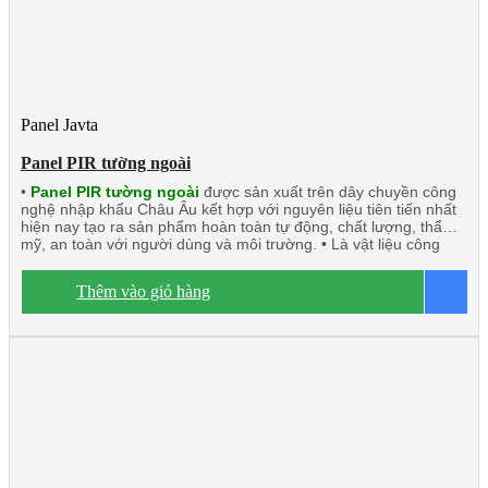
Panel Javta
Panel PIR tường ngoài
•
Panel PIR tường ngoài
được sản xuất trên dây chuyền công
nghệ nhập khẩu Châu Âu kết hợp với nguyên liệu tiên tiến nhất
hiện nay tạo ra sản phẩm hoàn toàn tự động, chất lượng, thẩm
mỹ, an toàn với người dùng và môi trường. • Là vật liệu công
nghệ mới có thể thay thế những vật liệu truyền thống. • Panel
PIR (Polyisocyanurate) Javta được kiểm định tính toàn vẹn và
Thêm vào giỏ hàng
B
cách nhiệt đạt tiêu chuẩn TCVN 9311-8:2012: EI15 ÷ EI45 •
Panel PIR tường ngoài rất chắc chắn và nhẹ. Có khả năng cách
âm, cách nhiệt, kháng khuẩn, kháng cháy. • Ngàm liên kết Z kín
khít, thoát nước tuyệt đối. • Độ dày tôn/inox từ 0.40mm ÷
0.70mm. • Độ dày PIR 40mm/50mm/75mm/100mm • Nhiệt độ
o
tương thích đến -20
C.