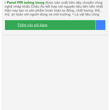
•
Panel PIR tường trong
được sản xuất trên dây chuyền công
nghệ nhập khẩu Châu Âu kết hợp với nguyên liệu tiên tiến nhất
hiện nay tạo ra sản phẩm hoàn toàn tự động, chất lượng, thẩm
mỹ, an toàn với người dùng và môi trường. • Là vật liệu công
nghệ mới có thể thay thế những vật liệu truyền thống. • Panel
PIR (Polyisocyanurate) Javta được kiểm định tính toàn vẹn và
Thêm vào giỏ hàng
B
cách nhiệt đạt tiêu chuẩn TCVN 9311-8:2012: EI15 ÷ EI45 •
Panel PIR tường trong hay còn gọi là vách trong, trần công trình,
rất chắc chắn và nhẹ. Có khả năng cách âm, cách nhiệt, kháng
khuẩn, kháng cháy. • Ngàm liên kết U kín khít. • Độ dày tôn/inox
từ 0.40mm ÷ 0.70mm. • Độ dày PIR từ 40mm÷200mm • Nhiệt độ
o
tương thích đến -50
C.