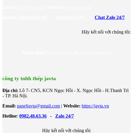
Email:
info@javta.vn
|
Website
:
www.javta.vn
Hotline
:
0866.98.93.99
-
0912.98.93.99
-
Chat Zalo 24/7
Hãy kết nối với chúng tôi:
Javta steel
©
2004-2024 All Rights Reserved.
công ty tnhh thép javta
Địa chỉ:
Lô 7- CN5, KCN Ngọc Hồi - X. Ngọc Hồi - H.Thanh Trì
- TP. Hà Nội.
Email:
paneljavta@gmail.com
|
Website
:
https://javta.vn
Hotline
:
0982.48.63.36
-
Zalo 24/7
Hãy kết nối với chúng tôi: