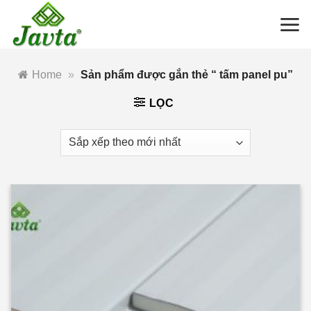
Bỏ
qua
nội
dung
Home
»
Sản phẩm được gắn thẻ “ tấm panel pu”
LỌC