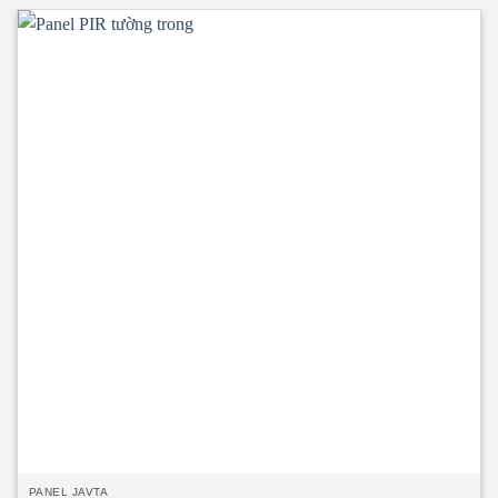
EI15 ÷ EI45 • Panel PIR tường ngoài rất chắc chắn và nhẹ. Có
khả năng cách âm, cách nhiệt, kháng khuẩn, kháng cháy. •
Ngàm liên kết Z kín khít, thoát nước tuyệt đối. • Độ dày
tôn/inox từ 0.40mm ÷ 0.70mm. • Độ dày PIR
40mm/50mm/75mm/100mm • Nhiệt độ tương thích đến
o
-20
C.
PANEL JAVTA