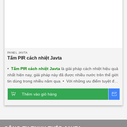
PANEL JAVTA
Tấm PIR cách nhiệt Javta
•
Tấm PIR cách nhiệt Javta
là giải pháp cách nhiệt hiệu quả
nhất hiện nay, giải pháp này đã được nhiều nước trên thế giới
tin dùng trong nhiều năm qua. • Với những ưu điểm tuyệt đối
về khả năng chống nóng, chống nóng hướng tây, cách âm,
cách nhiệt, chống cháy, chống nước, chống ẩm. • Tấm PIR
Thêm vào giỏ hàng
Bá
cách nhiệt Javta: Nhẹ, độ bền tốt dễ dàng thi công lắp đặt
nhất là các công trình trên cao. • Độ dày tấm từ
0
40mm÷200mm • Nhiệt độ tương thích đến -50
C