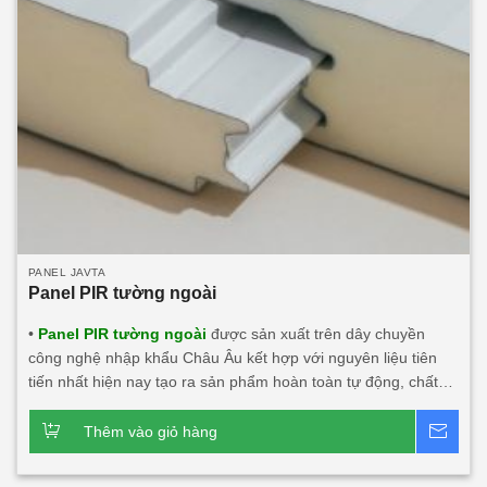
PANEL JAVTA
Panel PIR tường ngoài
•
Panel PIR tường ngoài
được sản xuất trên dây chuyền
công nghệ nhập khẩu Châu Âu kết hợp với nguyên liệu tiên
tiến nhất hiện nay tạo ra sản phẩm hoàn toàn tự động, chất
lượng, thẩm mỹ, an toàn với người dùng và môi trường. • Là
vật liệu công nghệ mới có thể thay thế những vật liệu truyền
Thêm vào giỏ hàng
Bá
thống. • Panel PIR (Polyisocyanurate) Javta được kiểm định
tính toàn vẹn và cách nhiệt đạt tiêu chuẩn TCVN 9311-8:2012: