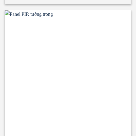
tính toàn vẹn và cách nhiệt đạt tiêu chuẩn TCVN 9311-8:2012:
EI15 ÷ EI45 • Panel PIR tường ngoài rất chắc chắn và nhẹ. Có
khả năng cách âm, cách nhiệt, kháng khuẩn, kháng cháy. •
Ngàm liên kết Z kín khít, thoát nước tuyệt đối. • Độ dày
tôn/inox từ 0.40mm ÷ 0.70mm. • Độ dày PIR
40mm/50mm/75mm/100mm • Nhiệt độ tương thích đến
o
-20
C.