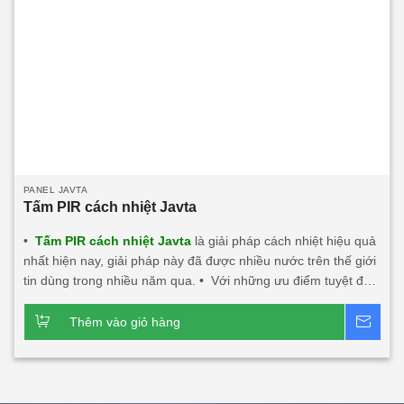
PANEL JAVTA
Tấm PIR cách nhiệt Javta
•
Tấm PIR cách nhiệt Javta
là giải pháp cách nhiệt hiệu quả
nhất hiện nay, giải pháp này đã được nhiều nước trên thế giới
tin dùng trong nhiều năm qua. • Với những ưu điểm tuyệt đối
về khả năng chống nóng, chống nóng hướng tây, cách âm,
cách nhiệt, chống cháy, chống nước, chống ẩm. • Tấm PIR
Thêm vào giỏ hàng
Bá
cách nhiệt Javta: Nhẹ, độ bền tốt dễ dàng thi công lắp đặt
nhất là các công trình trên cao. • Độ dày tấm từ
0
40mm÷200mm • Nhiệt độ tương thích đến -50
C