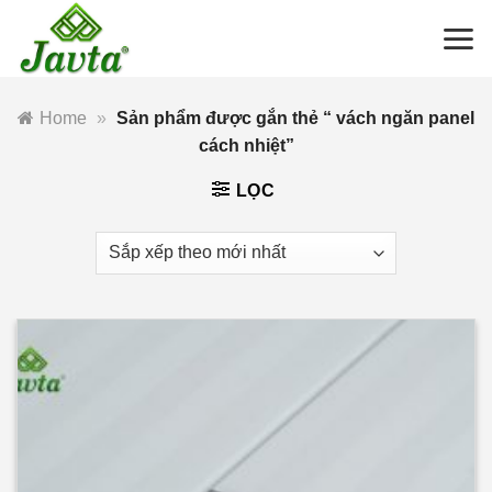
Bỏ
qua
nội
dung
Home
»
Sản phẩm được gắn thẻ “ vách ngăn panel
cách nhiệt”
LỌC