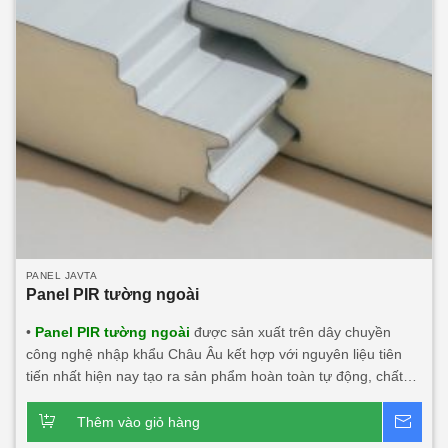
PANEL JAVTA
Panel PIR tường ngoài
•
Panel PIR tường ngoài
được sản xuất trên dây chuyền
công nghệ nhập khẩu Châu Âu kết hợp với nguyên liệu tiên
tiến nhất hiện nay tạo ra sản phẩm hoàn toàn tự động, chất
lượng, thẩm mỹ, an toàn với người dùng và môi trường. • Là
vật liệu công nghệ mới có thể thay thế những vật liệu truyền
Thêm vào giỏ hàng
Bá
thống. • Panel PIR (Polyisocyanurate) Javta được kiểm định